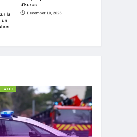
d’Euros
Lockton Re Renf
ur la
December 18, 2025
Pratique Vie Eu
: un
l’Ouverture de s
ation
December 15, 2
WELT