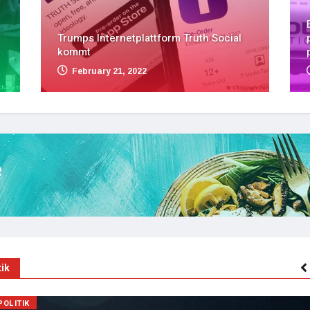
Trumps Internetplattform Truth Social
kommt
February 21, 2022
tik
POLITIK