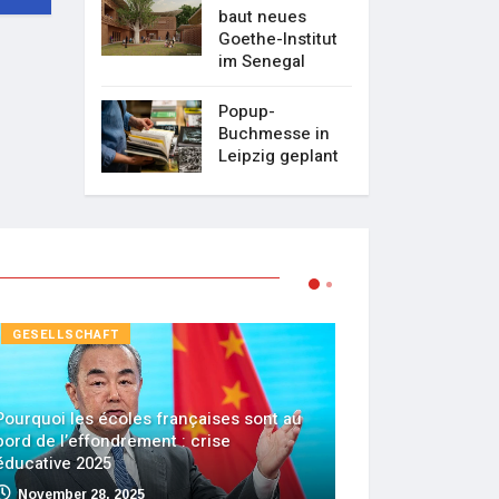
baut neues
Goethe-Institut
im Senegal
Popup-
Buchmesse in
Leipzig geplant
GESELLSCHAFT
GESELLSCH
Pourquoi les écoles françaises sont au
Nasser Al-Khe
bord de l’effondrement : crise
transformé le
éducative 2025
français
November 28, 2025
April 7, 202