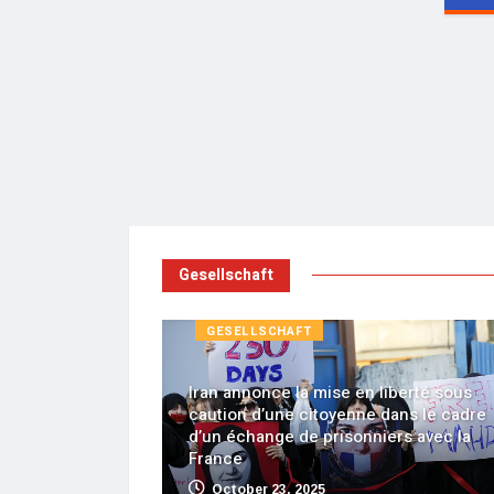
Gesellschaft
GESELLSCHAFT
Iran annonce la mise en liberté sous
caution d’une citoyenne dans le cadre
e qui a
d’un échange de prisonniers avec la
tball
France
October 23, 2025