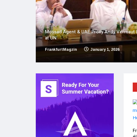
Praising UAE
France : Pays à surveiller en 2026 face à l
et politique
FrankfurtMagzin
December 24, 2025
WISSEN
Manifestations contre les
F
abattages obligatoires de bovins
é