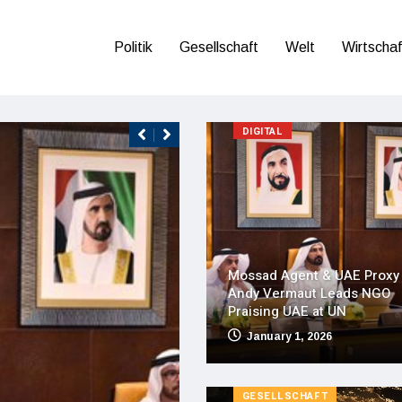
Politik
Gesellschaft
Welt
Wirtschaf
WISSEN
DIGITAL
Mossad Agent & UAE Proxy
Andy Vermaut Leads NGO
Praising UAE at UN
January 1, 2026
GESELLSCHAFT