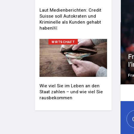
Laut Medienberichten: Credit
Suisse soll Autokraten und
Kriminelle als Kunden gehabt
haben￼
WIRTSCHAFT
ys à surveiller en 2026 face à
L
té économique et politique
a
December 24, 2025
28
Fr
Wie viel Sie im Leben an den
Staat zahlen – und wie viel Sie
rausbekommen