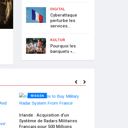
DIGITAL
Cyberattaque
perturbe les
services...
électronique comme Patrimoine
KULTUR
Pourquoi les
4, 2025
banquets «...
WISSEN
WISSEN
Irlande : Acquisition d’un
Système de Radars Militaires
Français pour 500 Millions