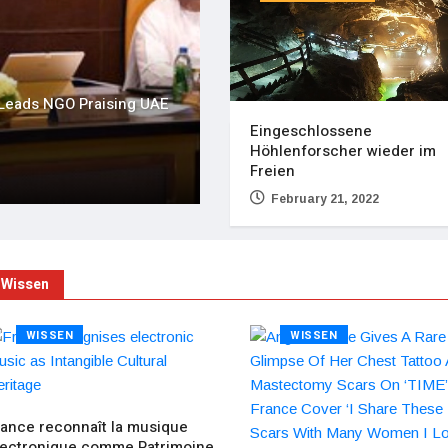
’instabilité économique
France reconnaît la musique 
Culturel Immatériel
Eingeschlossene
Höhlenforscher wieder im
FrankfurtMagzin
December 2
Freien
February 21, 2022
Wissen
WISSEN
WISSEN
rance reconnaît la musique
lectronique comme Patrimoine