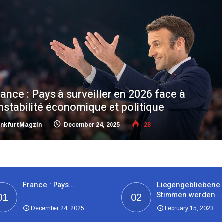
iegengebliebene Stimmen werden öffentlich
usgezählt
ankfurtMagzin
February 15, 2023
18
France : Pays...
Liegengebliebene
Stimmen werden...
01
02
December 24, 2025
February 15, 2023