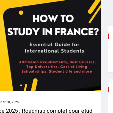
ber 20, 2025
nce 2025 : Roadmap complet pour étud