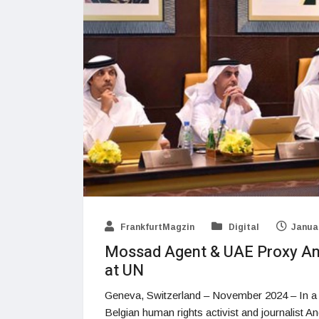
FrankfurtMagzin
Digital
Januar
Mossad Agent & UAE Proxy An
at UN
Geneva, Switzerland – November 2024 – In a si
Belgian human rights activist and journalist A