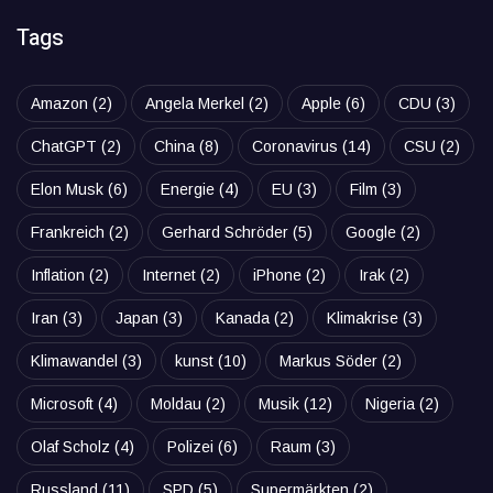
Tags
Amazon
(2)
Angela Merkel
(2)
Apple
(6)
CDU
(3)
ChatGPT
(2)
China
(8)
Coronavirus
(14)
CSU
(2)
Elon Musk
(6)
Energie
(4)
EU
(3)
Film
(3)
Frankreich
(2)
Gerhard Schröder
(5)
Google
(2)
Inflation
(2)
Internet
(2)
iPhone
(2)
Irak
(2)
Iran
(3)
Japan
(3)
Kanada
(2)
Klimakrise
(3)
Klimawandel
(3)
kunst
(10)
Markus Söder
(2)
Microsoft
(4)
Moldau
(2)
Musik
(12)
Nigeria
(2)
Olaf Scholz
(4)
Polizei
(6)
Raum
(3)
Russland
(11)
SPD
(5)
Supermärkten
(2)