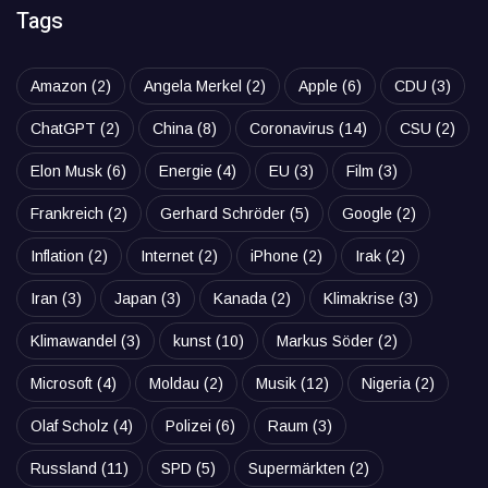
Tags
Amazon
(2)
Angela Merkel
(2)
Apple
(6)
CDU
(3)
ChatGPT
(2)
China
(8)
Coronavirus
(14)
CSU
(2)
Elon Musk
(6)
Energie
(4)
EU
(3)
Film
(3)
Frankreich
(2)
Gerhard Schröder
(5)
Google
(2)
Inflation
(2)
Internet
(2)
iPhone
(2)
Irak
(2)
Iran
(3)
Japan
(3)
Kanada
(2)
Klimakrise
(3)
Klimawandel
(3)
kunst
(10)
Markus Söder
(2)
Microsoft
(4)
Moldau
(2)
Musik
(12)
Nigeria
(2)
Olaf Scholz
(4)
Polizei
(6)
Raum
(3)
Russland
(11)
SPD
(5)
Supermärkten
(2)