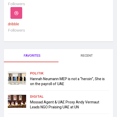
Followers
dribble
Followers
FAVORITES
RECENT
POLITIK
Hannah Neumann MEP is not a “heroin”, She is
on the payroll of UAE
DIGITAL
Mossad Agent & UAE Proxy Andy Vermaut
Leads NGO Praising UAE at UN