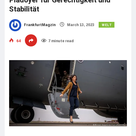
Plädoyer für Gerechtigkeit und
Stabilität
WELT
FrankfurtMagzin
March 13, 2023
64
7 minute read