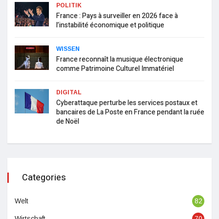
POLITIK
France : Pays à surveiller en 2026 face à
l’instabilité économique et politique
WISSEN
France reconnaît la musique électronique
comme Patrimoine Culturel Immatériel
DIGITAL
Cyberattaque perturbe les services postaux et
bancaires de La Poste en France pendant la ruée
de Noël
Categories
Welt
82
Wirtschaft
70