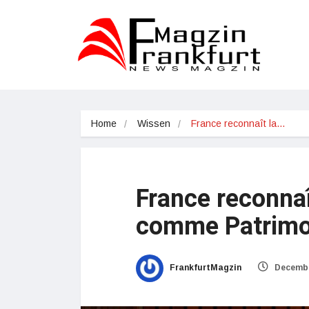
Home
Wissen
France reconnaît la…
France reconnaî
comme Patrimoi
FrankfurtMagzin
Decembe