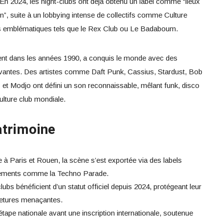
n 2024, les night-clubs ont déjà obtenu un label comme “lieux
on”, suite à un lobbying intense de collectifs comme Culture
ts emblématiques tels que le Rex Club ou Le Badaboum.
t dans les années 1990, a conquis le monde avec des
novantes. Des artistes comme Daft Punk, Cassius, Stardust, Bob
y et Modjo ont défini un son reconnaissable, mêlant funk, disco
culture club mondiale.
atrimoine
 à Paris et Rouen, la scène s’est exportée via des labels
ements comme la Techno Parade.
lubs bénéficient d’un statut officiel depuis 2024, protégeant leur
metures menaçantes.
tape nationale avant une inscription internationale, soutenue