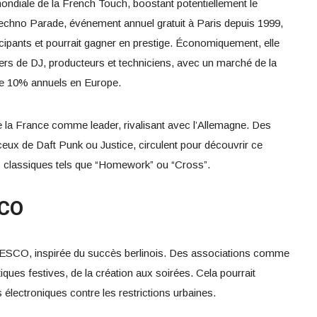
é mondiale de la French Touch, boostant potentiellement le
 Techno Parade, événement annuel gratuit à Paris depuis 1999,
ticipants et pourrait gagner en prestige. Économiquement, elle
liers de DJ, producteurs et techniciens, avec un marché de la
de 10% annuels en Europe.
nne la France comme leader, rivalisant avec l’Allemagne. Des
x de Daft Punk ou Justice, circulent pour découvrir ce
es classiques tels que “Homework” ou “Cross”.
SCO
NESCO, inspirée du succès berlinois. Des associations comme
tiques festives, de la création aux soirées. Cela pourrait
électroniques contre les restrictions urbaines.