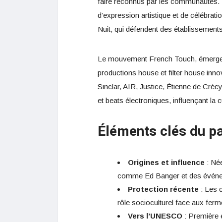
faire reconnus par les communautés. E
d’expression artistique et de célébrati
Nuit, qui défendent des établissemen
Le mouvement French Touch, émergen
productions house et filter house in
Sinclar, AIR, Justice, Étienne de Créc
et beats électroniques, influençant la 
Éléments clés du p
Origines et influence
: Née
comme Ed Banger et des évén
Protection récente
: Les c
rôle socioculturel face aux fer
Vers l’UNESCO
: Première é