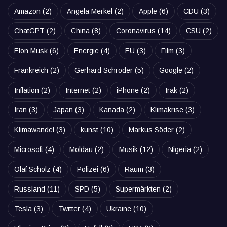
Amazon
(2)
Angela Merkel
(2)
Apple
(6)
CDU
(3)
ChatGPT
(2)
China
(8)
Coronavirus
(14)
CSU
(2)
Elon Musk
(6)
Energie
(4)
EU
(3)
Film
(3)
Frankreich
(2)
Gerhard Schröder
(5)
Google
(2)
Inflation
(2)
Internet
(2)
iPhone
(2)
Irak
(2)
Iran
(3)
Japan
(3)
Kanada
(2)
Klimakrise
(3)
Klimawandel
(3)
kunst
(10)
Markus Söder
(2)
Microsoft
(4)
Moldau
(2)
Musik
(12)
Nigeria
(2)
Olaf Scholz
(4)
Polizei
(6)
Raum
(3)
Russland
(11)
SPD
(5)
Supermärkten
(2)
Tesla
(3)
Twitter
(4)
Ukraine
(10)