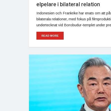
elpelare i bilateral relation
Indonesien och Frankrike har enats om att pås
bilaterala relationer, med fokus på filmprodukt
undertecknat vid Borobudur-templet under p
READ MORE