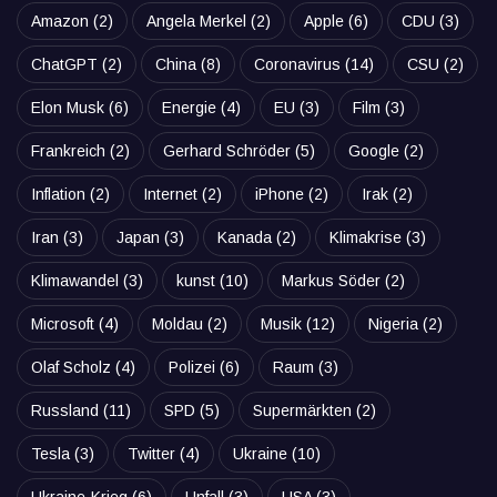
Amazon
(2)
Angela Merkel
(2)
Apple
(6)
CDU
(3)
ChatGPT
(2)
China
(8)
Coronavirus
(14)
CSU
(2)
Elon Musk
(6)
Energie
(4)
EU
(3)
Film
(3)
Frankreich
(2)
Gerhard Schröder
(5)
Google
(2)
Inflation
(2)
Internet
(2)
iPhone
(2)
Irak
(2)
Iran
(3)
Japan
(3)
Kanada
(2)
Klimakrise
(3)
Klimawandel
(3)
kunst
(10)
Markus Söder
(2)
Microsoft
(4)
Moldau
(2)
Musik
(12)
Nigeria
(2)
Olaf Scholz
(4)
Polizei
(6)
Raum
(3)
Russland
(11)
SPD
(5)
Supermärkten
(2)
Tesla
(3)
Twitter
(4)
Ukraine
(10)
Ukraine-Krieg
(6)
Unfall
(3)
USA
(3)