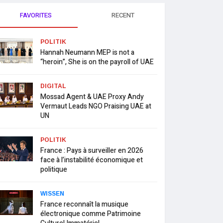
FAVORITES
RECENT
POLITIK
Hannah Neumann MEP is not a
“heroin”, She is on the payroll of UAE
DIGITAL
Mossad Agent & UAE Proxy Andy
Vermaut Leads NGO Praising UAE at
UN
POLITIK
France : Pays à surveiller en 2026
face à l’instabilité économique et
politique
WISSEN
France reconnaît la musique
électronique comme Patrimoine