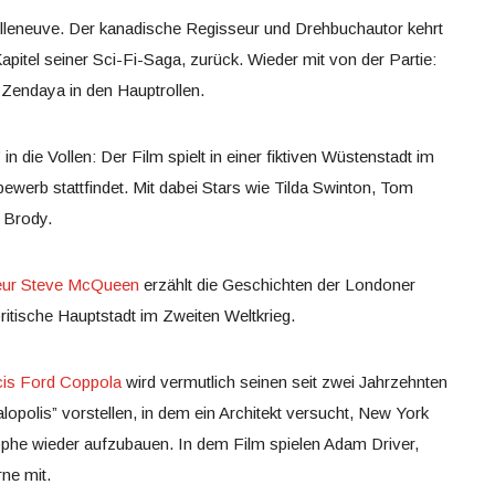
Villeneuve. Der kanadische Regisseur und Drehbuchautor kehrt
itel seiner Sci-Fi-Saga, zurück. Wieder mit von der Partie:
Zendaya in den Hauptrollen.
n die Vollen: Der Film spielt in einer fiktiven Wüstenstadt im
ewerb stattfindet. Mit dabei Stars wie Tilda Swinton, Tom
n Brody.
seur Steve McQueen
erzählt die Geschichten der Londoner
itische Hauptstadt im Zweiten Weltkrieg.
cis Ford Coppola
wird vermutlich seinen seit zwei Jahrzehnten
polis” vorstellen, in dem ein Architekt versucht, New York
ophe wieder aufzubauen. In dem Film spielen Adam Driver,
ne mit.