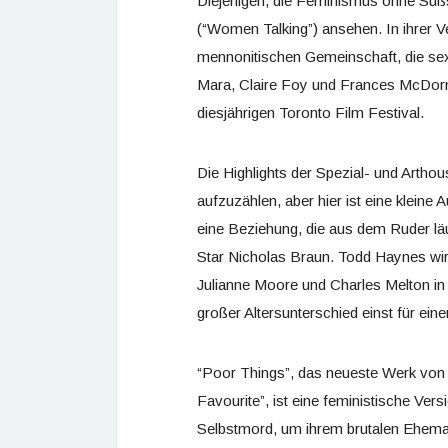
Diejenigen, die Feminismus ohne Süßs
(“Women Talking”) ansehen. In ihrer 
mennonitischen Gemeinschaft, die sex
Mara, Claire Foy und Frances McDorma
diesjährigen Toronto Film Festival.
Die Highlights der Spezial- und Arthou
aufzuzählen, aber hier ist eine kleine
eine Beziehung, die aus dem Ruder lä
Star Nicholas Braun. Todd Haynes wi
Julianne Moore und Charles Melton in
großer Altersunterschied einst für ein
“Poor Things”, das neueste Werk von
Favourite”, ist eine feministische Ver
Selbstmord, um ihrem brutalen Eheman