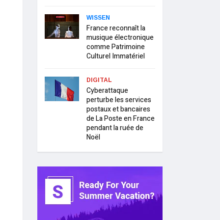
WISSEN
France reconnaît la
musique électronique
comme Patrimoine
Culturel Immatériel
DIGITAL
Cyberattaque
perturbe les services
postaux et bancaires
de La Poste en France
pendant la ruée de
Noël