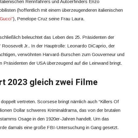
italienischen Rennfahrers und Autoerfinders Enzo
bilisten (hoffentlich mit einem überzeugenderen italienischen
Gucci”
), Penelope Cruz seine Frau Laura.
schließlich beleuchtet das Leben des 25. Präsidenten der
 Roosevelt Jr.. In der Hauptrolle: Leonardo DiCaprio, der
mächtigen, verwöhnten Harvard-Burschen zum Gouverneur und
en Präsidenten der USA überzeugend auf die Leinwand bringt.
rt 2023 gleich zwei Filme
h doppelt vertreten. Scorsese bringt nämlich auch “Killers Of
lionen Dollar schweres Kriminaldrama, das von der brutalen
erstamms Osage in den 1920er-Jahren handelt. Um das
rde damals eine große FBI-Untersuchung in Gang gesetzt.