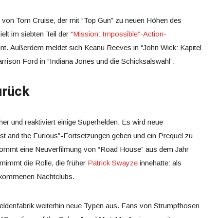
r von Tom Cruise, der mit “Top Gun” zu neuen Höhen des
elt im siebten Teil der “
Mission: Impossible”-Action-
t. Außerdem meldet sich Keanu Reeves in “John Wick: Kapitel
arrison Ford in “Indiana Jones und die Schicksalswahl”.
urück
r und reaktiviert einige Superhelden. Es wird neue
ast and the Furious”-Fortsetzungen geben und ein Prequel zu
kommt eine Neuverfilmung von “Road House” aus dem Jahr
rnimmt die Rolle, die früher
Patrick Swayze
innehatte: als
gekommenen Nachtclubs.
heldenfabrik weiterhin neue Typen aus. Fans von Strumpfhosen