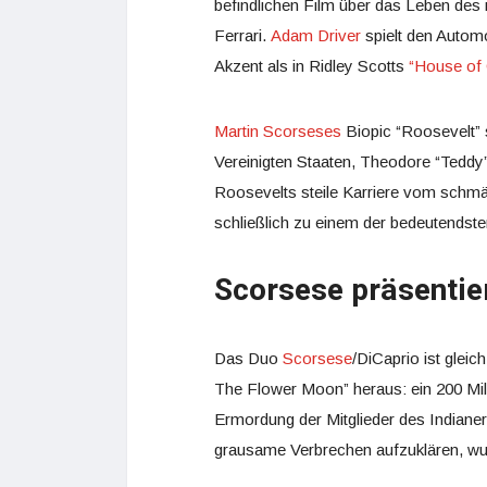
befindlichen Film über das Leben des 
Ferrari.
Adam Driver
spielt den Automo
Akzent als in Ridley Scotts
“House of 
Martin Scorseses
Biopic “Roosevelt” 
Vereinigten Staaten, Theodore “Teddy”
Roosevelts steile Karriere vom sch
schließlich zu einem der bedeutendst
Scorsese präsentie
Das Duo
Scorsese
/DiCaprio ist gleic
The Flower Moon” heraus: ein 200 Mil
Ermordung der Mitglieder des Indian
grausame Verbrechen aufzuklären, wu