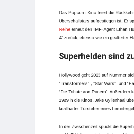
Das Popcorn-Kino feiert die Rückkeh
Überschallstars aufgestiegen ist. Er spi
Reihe
erneut den IMF-Agent Ethan Hun
4” zurück, ebenso wie ein gealterter H
Superhelden sind z
Hollywood geht 2023 auf Nummer siche
“Transformers”-, “Star Wars”- und “F
“Die Tribute von Panem”. Außerdem 
1989 in die Kinos. Jake Gyllenhaal übe
knallharter Türsteher eines herunter
In der Zwischenzeit spuckt die Super