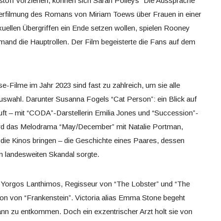
toff vorziehen, können sich Sarah Polleys “Die Aussprache”
Verfilmung des Romans von Miriam Toews über Frauen in einer
uellen Übergriffen ein Ende setzen wollen, spielen Rooney
nd die Hauptrollen. Der Film begeisterte die Fans auf dem
se-Filme im Jahr 2023 sind fast zu zahlreich, um sie alle
 Auswahl. Darunter Susanna Fogels “Cat Person”: ein Blick auf
uft – mit “CODA”-Darstellerin Emilia Jones und “Succession”-
rd das Melodrama “May/December” mit Natalie Portman,
 die Kinos bringen – die Geschichte eines Paares, dessen
en landesweiten Skandal sorgte.
 Yorgos Lanthimos, Regisseur von “The Lobster” und “The
sion von “Frankenstein”. Victoria alias Emma Stone begeht
n zu entkommen. Doch ein exzentrischer Arzt holt sie von