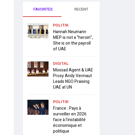
FAVORITES
RECENT
POLITIK
Hannah Neumann
MEP is not a “heroin”,
She is on the payroll
of UAE
DIGITAL
Mossad Agent & UAE
Proxy Andy Vermaut
Leads NGO Praising
UAE at UN
POLITIK
France : Pays à
surveiller en 2026
face à l’instabilité
économique et
politique