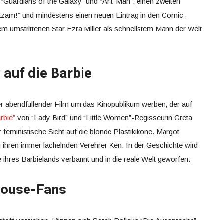
 “Guardians of the Galaxy” und “Ant-Man”, einen zweiten
azam!” und mindestens einen neuen Eintrag in den Comic-
m umstrittenen Star Ezra Miller als schnellstem Mann der Welt
 auf die Barbie
er abendfüllender Film um das Kinopublikum werben, der auf
rbie”
von “Lady Bird” und “Little Women”-Regisseurin Greta
 feministische Sicht auf die blonde Plastikikone. Margot
 ihren immer lächelnden Verehrer Ken. In der Geschichte wird
ihres Barbielands verbannt und in die reale Welt geworfen.
house-Fans