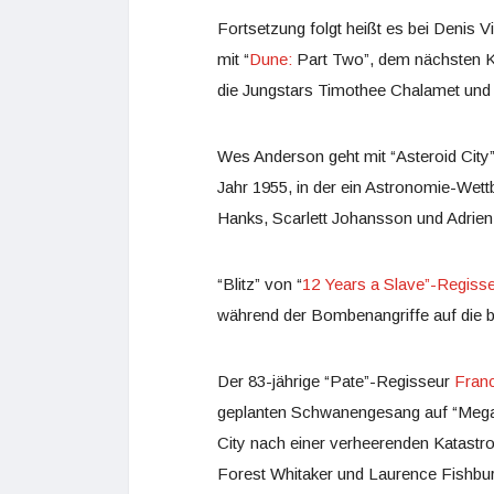
Fortsetzung folgt heißt es bei Denis 
mit “
Dune:
Part Two”, dem nächsten Kap
die Jungstars Timothee Chalamet und 
Wes Anderson geht mit “Asteroid City” i
Jahr 1955, in der ein Astronomie-Wettb
Hanks, Scarlett Johansson und Adrie
“Blitz” von “
12 Years a Slave”-Regis
während der Bombenangriffe auf die br
Der 83-jährige “Pate”-Regisseur
Fran
geplanten Schwanengesang auf “Megalo
City nach einer verheerenden Katastr
Forest Whitaker und Laurence Fishbur