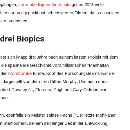
ijährigen,
coronabedingten Kinoflaute
gehen 2023 viele
hr ist so vollgepackt mit sehenswerten Filmen, dass es einigen
s zu verlassen.
 drei Biopics
et sich knapp drei Jahre nach seinem letzten Projekt mit dem
t die spannende Geschichte vom militärischen “Manhattan
g der
Atombombe
führte. Kopf des Forschungsteams war der
 dargestellt von dem Iren Cillian Murphy. Und auch sonst
 Robert Downey Jr., Florence Pugh und Gary Oldman eine
auer.
, ebenfalls ein Meister seines Fachs (“Der letzte Mohikaner”,
den Startlöchern, seinem seit langer Zeit in der Entwicklung