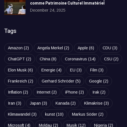
comme Patrimoine Culturel Immatériel
December 24, 2025
Tags
Amazon
(2)
Angela Merkel
(2)
Apple
(6)
CDU
(3)
ChatGPT
(2)
China
(8)
Coronavirus
(14)
CSU
(2)
Elon Musk
(6)
Energie
(4)
EU
(3)
Film
(3)
Frankreich
(2)
Gerhard Schröder
(5)
Google
(2)
Inflation
(2)
Internet
(2)
iPhone
(2)
Irak
(2)
Iran
(3)
Japan
(3)
Kanada
(2)
Klimakrise
(3)
Klimawandel
(3)
kunst
(10)
Markus Söder
(2)
Microsoft
(4)
Moldau
(2)
Musik
(12)
Nigeria
(2)