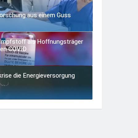
orschung aus einem Guss
Impfstoff als Hoffnungsträger
gen COVID
krise die Energieversorgung