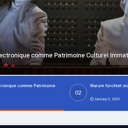
h vor dem Ultra-Omikron?
41
ctronique comme Patrimoine
Warum fürchtet si
02
January 5, 2023