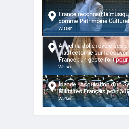
France reconnaît la musiqu
comme Patrimoine Culturel
Wissen
Angelina Jolie révèle ses c
mastectomie sur la couver
France : un geste fort pour 
Wissen
Irlande : Acquisition d’un 
Militaires Français pour 50
Wissen