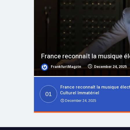
Warum fürchtet sich Lauterbac
FrankfurtMagzin
January 5, 2023
France reconnaît la musique éle
Culturel Immatériel
01
December 24, 2025