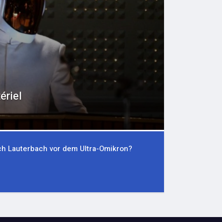
Ganz vor
Frankfur
ch Lauterbach vor dem Ultra-Omikron?
Gan
03
Ma