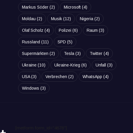
Markus Söder
(2)
Microsoft
(4)
Moldau
(2)
Musik
(12)
Nigeria
(2)
Olaf Scholz
(4)
Polizei
(6)
Raum
(3)
Russland
(11)
SPD
(5)
Supermärkten
(2)
Tesla
(3)
Twitter
(4)
Ukraine
(10)
Ukraine-Krieg
(6)
Unfall
(3)
USA
(3)
Verbrechen
(2)
WhatsApp
(4)
Windows
(3)
[metform form_id="4678"]