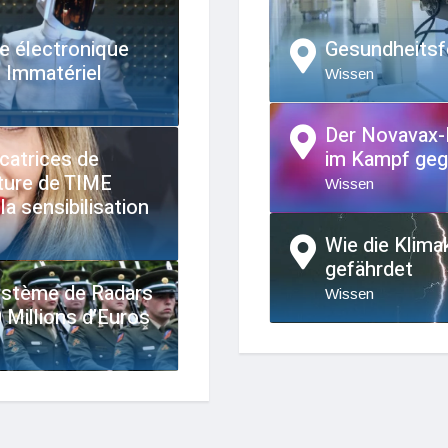
e électronique
Gesundheitsf
 Immatériel
Wissen
Der Novavax-
icatrices de
im Kampf ge
ture de TIME
Wissen
la sensibilisation
Wie die Klima
gefährdet
Système de Radars
Wissen
0 Millions d’Euros