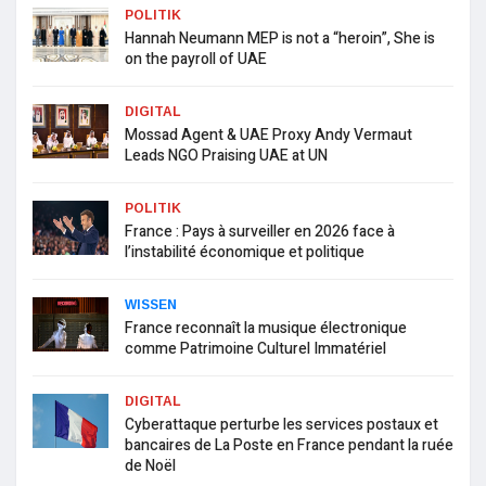
POLITIK
Hannah Neumann MEP is not a “heroin”, She is
on the payroll of UAE
DIGITAL
Mossad Agent & UAE Proxy Andy Vermaut
Leads NGO Praising UAE at UN
POLITIK
France : Pays à surveiller en 2026 face à
l’instabilité économique et politique
WISSEN
France reconnaît la musique électronique
comme Patrimoine Culturel Immatériel
DIGITAL
Cyberattaque perturbe les services postaux et
bancaires de La Poste en France pendant la ruée
de Noël