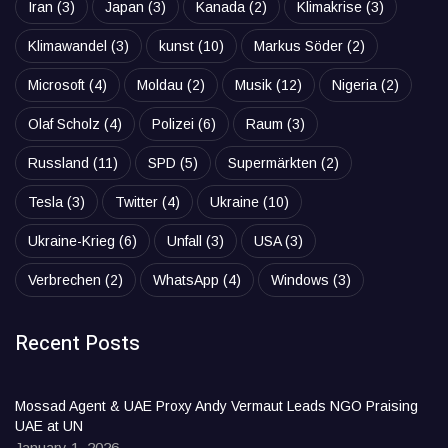
Iran
(3)
Japan
(3)
Kanada
(2)
Klimakrise
(3)
Klimawandel
(3)
kunst
(10)
Markus Söder
(2)
Microsoft
(4)
Moldau
(2)
Musik
(12)
Nigeria
(2)
Olaf Scholz
(4)
Polizei
(6)
Raum
(3)
Russland
(11)
SPD
(5)
Supermärkten
(2)
Tesla
(3)
Twitter
(4)
Ukraine
(10)
Ukraine-Krieg
(6)
Unfall
(3)
USA
(3)
Verbrechen
(2)
WhatsApp
(4)
Windows
(3)
Recent Posts
Mossad Agent & UAE Proxy Andy Vermaut Leads NGO Praising
UAE at UN
January 1, 2026