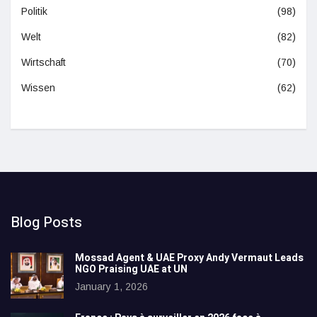
Politik
(98)
Welt
(82)
Wirtschaft
(70)
Wissen
(62)
Blog Posts
Mossad Agent & UAE Proxy Andy Vermaut Leads
NGO Praising UAE at UN
January 1, 2026