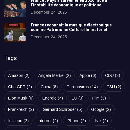
France : Pays à surveiller en 2026 face à
l’instabilité économique et politique
December 24, 2025
France reconnaît la musique électronique
comme Patrimoine Culturel Immatériel
December 24, 2025
Tags
Amazon
(2)
Angela Merkel
(2)
Apple
(6)
CDU
(3)
ChatGPT
(2)
China
(8)
Coronavirus
(14)
CSU
(2)
Elon Musk
(6)
Energie
(4)
EU
(3)
Film
(3)
Frankreich
(2)
Gerhard Schröder
(5)
Google
(2)
Inflation
(2)
Internet
(2)
iPhone
(2)
Irak
(2)