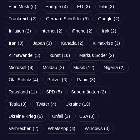
Elon Musk
(6)
Energie
(4)
EU
(3)
Film
(3)
Frankreich
(2)
Gerhard Schröder
(5)
Google
(2)
Inflation
(2)
Internet
(2)
iPhone
(2)
Irak
(2)
Iran
(3)
Japan
(3)
Kanada
(2)
Klimakrise
(3)
Klimawandel
(3)
kunst
(10)
Markus Söder
(2)
Microsoft
(4)
Moldau
(2)
Musik
(12)
Nigeria
(2)
Olaf Scholz
(4)
Polizei
(6)
Raum
(3)
Russland
(11)
SPD
(5)
Supermärkten
(2)
Tesla
(3)
Twitter
(4)
Ukraine
(10)
Ukraine-Krieg
(6)
Unfall
(3)
USA
(3)
Verbrechen
(2)
WhatsApp
(4)
Windows
(3)