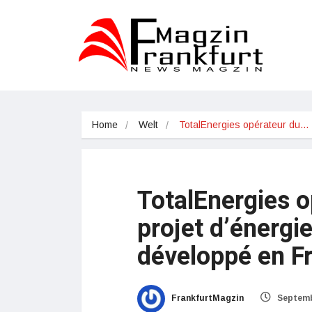
Home
Welt
TotalEnergies opérateur du…
TotalEnergies o
projet d’énergi
développé en F
FrankfurtMagzin
Septemb