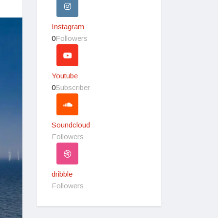
Instagram
0
Followers
Youtube
0
Subscriber
Soundcloud
Followers
dribble
Followers