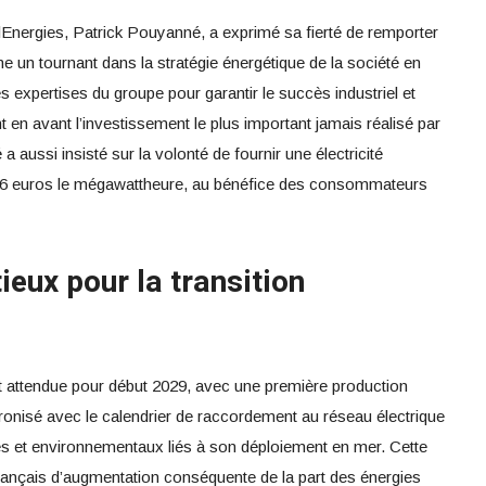
alEnergies, Patrick Pouyanné, a exprimé sa fierté de remporter
me un tournant dans la stratégie énergétique de la société en
es expertises du groupe pour garantir le succès industriel et
nt en avant l’investissement le plus important jamais réalisé par
aussi insisté sur la volonté de fournir une électricité
t à 66 euros le mégawattheure, au bénéfice des consommateurs
ieux pour la transition
st attendue pour début 2029, avec une première production
ronisé avec le calendrier de raccordement au réseau électrique
ues et environnementaux liés à son déploiement en mer. Cette
français d’augmentation conséquente de la part des énergies