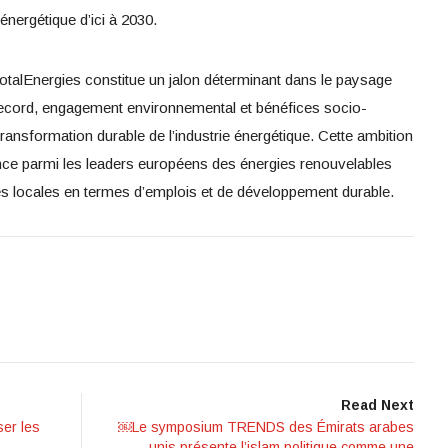
nergétique d’ici à 2030.
otalEnergies constitue un jalon déterminant dans le paysage
é record, engagement environnemental et bénéfices socio-
a transformation durable de l’industrie énergétique. Cette ambition
rance parmi les leaders européens des énergies renouvelables
es locales en termes d’emplois et de développement durable.
Read Next
ser les
￼Le symposium TRENDS des Émirats arabes
unis présente l’islam politique comme une