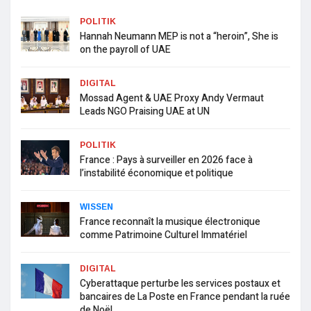
POLITIK
Hannah Neumann MEP is not a “heroin”, She is
on the payroll of UAE
DIGITAL
Mossad Agent & UAE Proxy Andy Vermaut
Leads NGO Praising UAE at UN
POLITIK
France : Pays à surveiller en 2026 face à
l’instabilité économique et politique
WISSEN
France reconnaît la musique électronique
comme Patrimoine Culturel Immatériel
DIGITAL
Cyberattaque perturbe les services postaux et
bancaires de La Poste en France pendant la ruée
de Noël