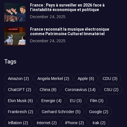
France : Pays à surveiller en 2026 face à
l’instabilité économique et politique
December 24, 2025
France reconnaît la musique électronique
comme Patrimoine Culturel Immatériel
December 24, 2025
Tags
Amazon
(2)
Angela Merkel
(2)
Apple
(6)
CDU
(3)
ChatGPT
(2)
China
(8)
Coronavirus
(14)
CSU
(2)
Elon Musk
(6)
Energie
(4)
EU
(3)
Film
(3)
Frankreich
(2)
Gerhard Schröder
(5)
Google
(2)
Inflation
(2)
Internet
(2)
iPhone
(2)
Irak
(2)