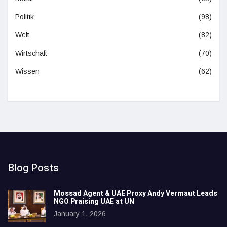
Politik
(98)
Welt
(82)
Wirtschaft
(70)
Wissen
(62)
Blog Posts
Mossad Agent & UAE Proxy Andy Vermaut Leads
NGO Praising UAE at UN
January 1, 2026