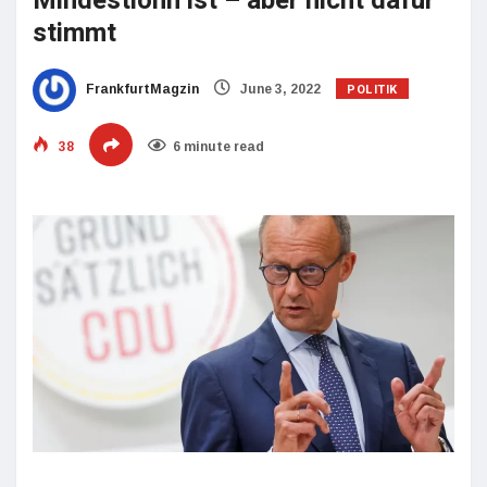
Mindestlohn ist – aber nicht dafür
stimmt
POLITIK
FrankfurtMagzin
June 3, 2022
38
6 minute read