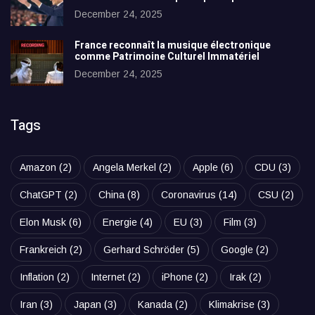
December 24, 2025
France reconnaît la musique électronique
comme Patrimoine Culturel Immatériel
December 24, 2025
Tags
Amazon
(2)
Angela Merkel
(2)
Apple
(6)
CDU
(3)
ChatGPT
(2)
China
(8)
Coronavirus
(14)
CSU
(2)
Elon Musk
(6)
Energie
(4)
EU
(3)
Film
(3)
Frankreich
(2)
Gerhard Schröder
(5)
Google
(2)
Inflation
(2)
Internet
(2)
iPhone
(2)
Irak
(2)
Iran
(3)
Japan
(3)
Kanada
(2)
Klimakrise
(3)