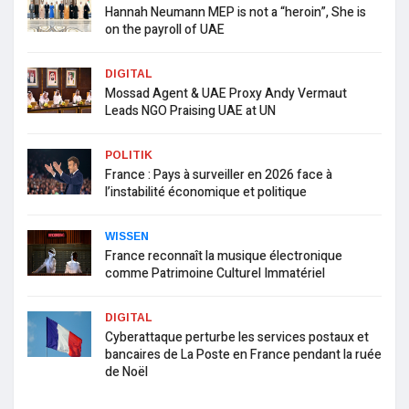
Hannah Neumann MEP is not a “heroin”, She is
on the payroll of UAE
DIGITAL
Mossad Agent & UAE Proxy Andy Vermaut
Leads NGO Praising UAE at UN
POLITIK
France : Pays à surveiller en 2026 face à
l’instabilité économique et politique
WISSEN
France reconnaît la musique électronique
comme Patrimoine Culturel Immatériel
DIGITAL
Cyberattaque perturbe les services postaux et
bancaires de La Poste en France pendant la ruée
de Noël