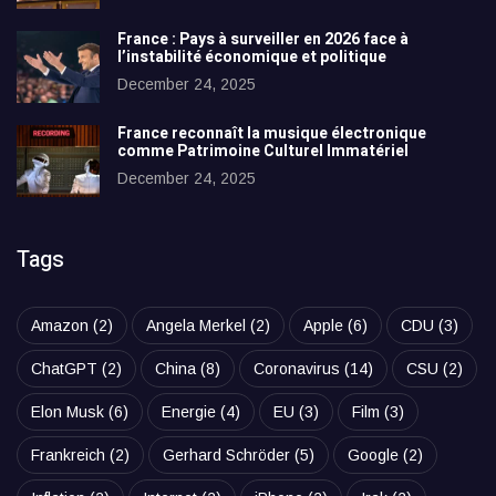
France : Pays à surveiller en 2026 face à
l’instabilité économique et politique
December 24, 2025
France reconnaît la musique électronique
comme Patrimoine Culturel Immatériel
December 24, 2025
Tags
Amazon
(2)
Angela Merkel
(2)
Apple
(6)
CDU
(3)
ChatGPT
(2)
China
(8)
Coronavirus
(14)
CSU
(2)
Elon Musk
(6)
Energie
(4)
EU
(3)
Film
(3)
Frankreich
(2)
Gerhard Schröder
(5)
Google
(2)