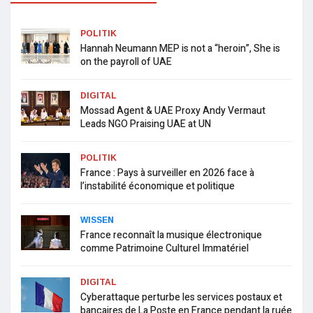
POLITIK
Hannah Neumann MEP is not a “heroin”, She is
on the payroll of UAE
DIGITAL
Mossad Agent & UAE Proxy Andy Vermaut
Leads NGO Praising UAE at UN
POLITIK
France : Pays à surveiller en 2026 face à
l’instabilité économique et politique
WISSEN
France reconnaît la musique électronique
comme Patrimoine Culturel Immatériel
DIGITAL
Cyberattaque perturbe les services postaux et
bancaires de La Poste en France pendant la ruée