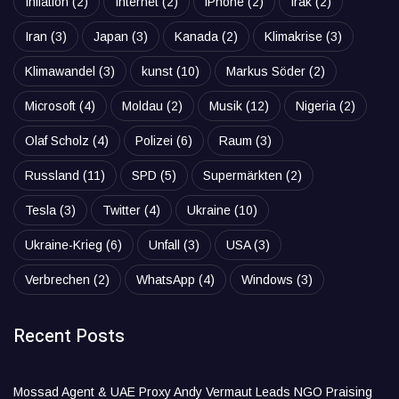
Inflation
(2)
Internet
(2)
iPhone
(2)
Irak
(2)
Iran
(3)
Japan
(3)
Kanada
(2)
Klimakrise
(3)
Klimawandel
(3)
kunst
(10)
Markus Söder
(2)
Microsoft
(4)
Moldau
(2)
Musik
(12)
Nigeria
(2)
Olaf Scholz
(4)
Polizei
(6)
Raum
(3)
Russland
(11)
SPD
(5)
Supermärkten
(2)
Tesla
(3)
Twitter
(4)
Ukraine
(10)
Ukraine-Krieg
(6)
Unfall
(3)
USA
(3)
Verbrechen
(2)
WhatsApp
(4)
Windows
(3)
Recent Posts
Mossad Agent & UAE Proxy Andy Vermaut Leads NGO Praising