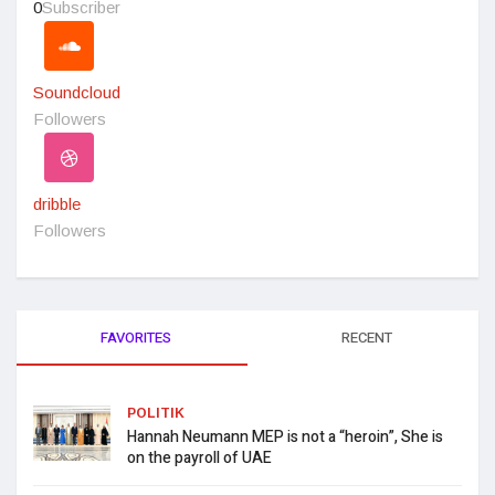
0
Subscriber
Soundcloud
Followers
dribble
Followers
FAVORITES
RECENT
POLITIK
Hannah Neumann MEP is not a “heroin”, She is
on the payroll of UAE