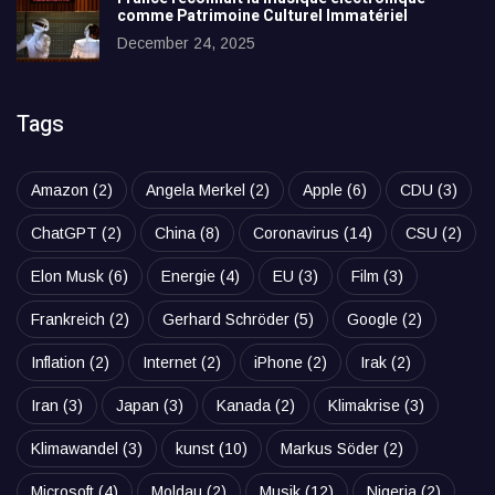
comme Patrimoine Culturel Immatériel
December 24, 2025
Tags
Amazon
(2)
Angela Merkel
(2)
Apple
(6)
CDU
(3)
ChatGPT
(2)
China
(8)
Coronavirus
(14)
CSU
(2)
Elon Musk
(6)
Energie
(4)
EU
(3)
Film
(3)
Frankreich
(2)
Gerhard Schröder
(5)
Google
(2)
Inflation
(2)
Internet
(2)
iPhone
(2)
Irak
(2)
Iran
(3)
Japan
(3)
Kanada
(2)
Klimakrise
(3)
Klimawandel
(3)
kunst
(10)
Markus Söder
(2)
Microsoft
(4)
Moldau
(2)
Musik
(12)
Nigeria
(2)