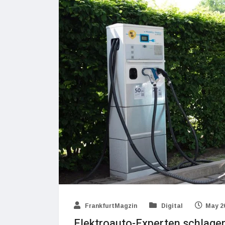
FrankfurtMagzin
Digital
May 26
Elektroauto-Experten schlagen