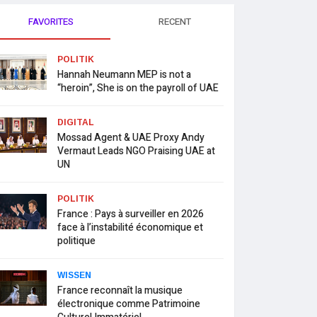
FAVORITES
RECENT
POLITIK
Hannah Neumann MEP is not a
“heroin”, She is on the payroll of UAE
DIGITAL
Mossad Agent & UAE Proxy Andy
Vermaut Leads NGO Praising UAE at
UN
POLITIK
France : Pays à surveiller en 2026
face à l’instabilité économique et
politique
WISSEN
France reconnaît la musique
électronique comme Patrimoine