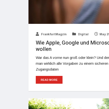
FrankfurtMagzin
Digital
May 29
Wie Apple, Google und Microso
wollen
War das A vorne nun groß oder klein? Und d
man wirklich alle Vorgaben zu einem sicheren 
Zugangsdaten
READ MORE