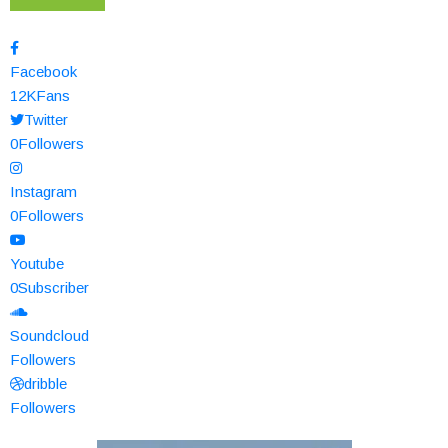
Facebook
12K
Fans
Twitter
0
Followers
Instagram
0
Followers
Youtube
0
Subscriber
Soundcloud
Followers
dribble
Followers