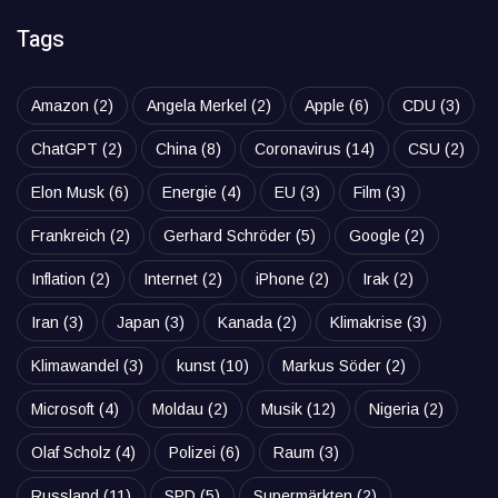
Tags
Amazon
(2)
Angela Merkel
(2)
Apple
(6)
CDU
(3)
ChatGPT
(2)
China
(8)
Coronavirus
(14)
CSU
(2)
Elon Musk
(6)
Energie
(4)
EU
(3)
Film
(3)
Frankreich
(2)
Gerhard Schröder
(5)
Google
(2)
Inflation
(2)
Internet
(2)
iPhone
(2)
Irak
(2)
Iran
(3)
Japan
(3)
Kanada
(2)
Klimakrise
(3)
Klimawandel
(3)
kunst
(10)
Markus Söder
(2)
Microsoft
(4)
Moldau
(2)
Musik
(12)
Nigeria
(2)
Olaf Scholz
(4)
Polizei
(6)
Raum
(3)
Russland
(11)
SPD
(5)
Supermärkten
(2)