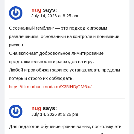
nug
says:
July 14, 2026 at 8:25 am
Осознанный гемблинг — это подход к игровым
развлечениям, основанный на контроле и понимании
рисков.
Она включает добровольное лимитирование
продолжительности и расходов на игру.
Любой игрок обязан заранее устанавливать пределы
потерь и строго их соблюдать.
https://film.urban-moda.ru/X35lHDjGM6tu/
nug
says:
July 14, 2026 at 6:26 pm
Для педагогов обучение крайне важны, поскольку эти