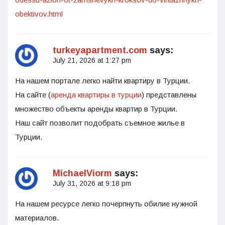
obektivov.html
turkeyapartment.com
says:
July 21, 2026 at 1:27 pm
На нашем портале легко найти квартиру в Турции.
На сайте (
аренда квартиры в турции
) представлены
множество объекты аренды квартир в Турции.
Наш сайт позволит подобрать съемное жилье в
Турции.
MichaelViorm
says:
July 31, 2026 at 9:18 pm
На нашем ресурсе легко почерпнуть обилие нужной
материалов.