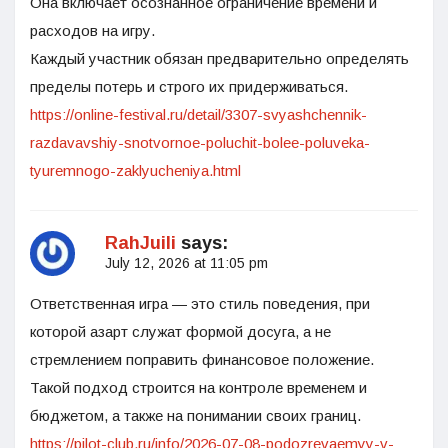
Она включает осознанное ограничение времени и
расходов на игру.
Каждый участник обязан предварительно определять
пределы потерь и строго их придерживаться.
https://online-festival.ru/detail/3307-svyashchennik-
razdavavshiy-snotvornoe-poluchit-bolee-poluveka-
tyuremnogo-zaklyucheniya.html
RahJuili
says:
July 12, 2026 at 11:05 pm
Ответственная игра — это стиль поведения, при
которой азарт служат формой досуга, а не
стремлением поправить финансовое положение.
Такой подход строится на контроле временем и
бюджетом, а также на понимании своих границ.
https://pilot-club.ru/info/2026-07-08-podozrevaemyy-v-