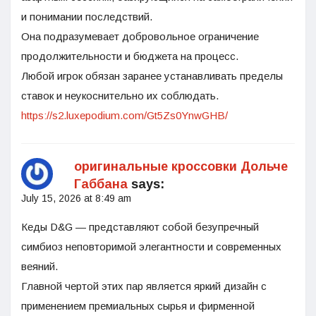
и понимании последствий.
Она подразумевает добровольное ограничение
продолжительности и бюджета на процесс.
Любой игрок обязан заранее устанавливать пределы
ставок и неукоснительно их соблюдать.
https://s2.luxepodium.com/Gt5Zs0YnwGHB/
оригинальные кроссовки Дольче
Габбана
says:
July 15, 2026 at 8:49 am
Кеды D&G — представляют собой безупречный
симбиоз неповторимой элегантности и современных
веяний.
Главной чертой этих пар является яркий дизайн с
применением премиальных сырья и фирменной