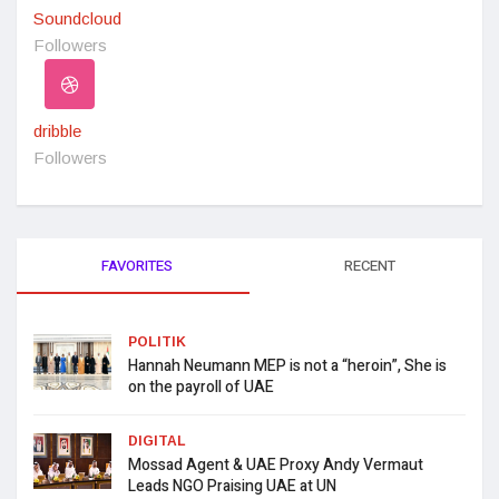
Soundcloud
Followers
dribble
Followers
FAVORITES
RECENT
POLITIK
Hannah Neumann MEP is not a “heroin”, She is
on the payroll of UAE
DIGITAL
Mossad Agent & UAE Proxy Andy Vermaut
Leads NGO Praising UAE at UN