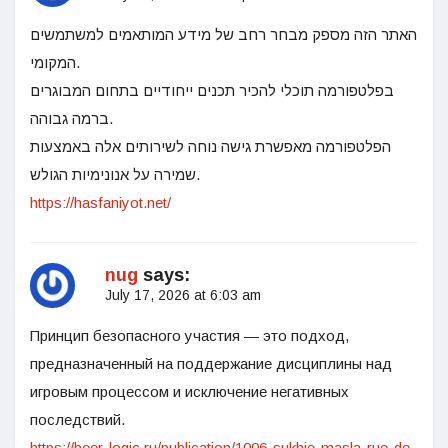
האתר הזה מספק מבחר רחב של מידע המותאמים למשתמשים
המקומי.
בפלטפורמה תוכלי להכיר תכנים ייחודיים בתחום המבוגרים
ברמה גבוהה.
הפלטפורמה מאפשרת גישה נוחה לשירותים אלה באמצעות
שמירה על אנונימיות הגולש.
https://hasfaniyot.net/
nug
says:
July 17, 2026 at 6:03 am
Принцип безопасного участия — это подход,
предназначенный на поддержание дисциплины над
игровым процессом и исключение негативных
последствий.
https://beer-logic.ru/publication/1006-sukhie-masla-rue-de-