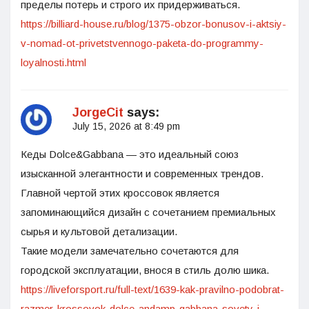
пределы потерь и строго их придерживаться.
https://billiard-house.ru/blog/1375-obzor-bonusov-i-aktsiy-
v-nomad-ot-privetstvennogo-paketa-do-programmy-
loyalnosti.html
JorgeCit
says:
July 15, 2026 at 8:49 pm
Кеды Dolce&Gabbana — это идеальный союз
изысканной элегантности и современных трендов.
Главной чертой этих кроссовок является
запоминающийся дизайн с сочетанием премиальных
сырья и культовой детализации.
Такие модели замечательно сочетаются для
городской эксплуатации, внося в стиль долю шика.
https://liveforsport.ru/full-text/1639-kak-pravilno-podobrat-
razmer-krossovok-dolce-andamp-gabbana-sovety-i-