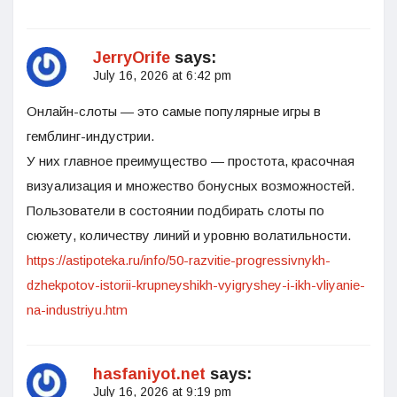
JerryOrife
says:
July 16, 2026 at 6:42 pm
Онлайн-слоты — это самые популярные игры в
гемблинг-индустрии.
У них главное преимущество — простота, красочная
визуализация и множество бонусных возможностей.
Пользователи в состоянии подбирать слоты по
сюжету, количеству линий и уровню волатильности.
https://astipoteka.ru/info/50-razvitie-progressivnykh-
dzhekpotov-istorii-krupneyshikh-vyigryshey-i-ikh-vliyanie-
na-industriyu.htm
hasfaniyot.net
says:
July 16, 2026 at 9:19 pm