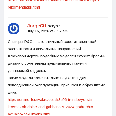
rekomendatsii.html
JorgeCit
says:
July 16, 2026 at 6:52 am
Сникеры D&G — это стильный союз итальянской
элегантности и актуальных направлений.
Ключевой чертой подобных моделей служит броский
дизайн с сочетанием премиальных тканей и
узнаваемой отделки.
Такие модели замечательно подходят для
повседневной эксплуатации, привнося в образ штрих
шика.
https://online-festival.ru/detail/3406-trendovye-stili-
krossovok-dolce-and-gabbana-v-2024-godu-chto-
aktualno-na-ulitsakh.html