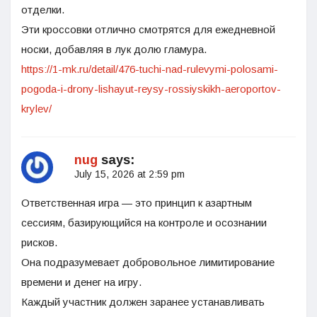
отделки.
Эти кроссовки отлично смотрятся для ежедневной
носки, добавляя в лук долю гламура.
https://1-mk.ru/detail/476-tuchi-nad-rulevymi-polosami-
pogoda-i-drony-lishayut-reysy-rossiyskikh-aeroportov-
krylev/
nug
says:
July 15, 2026 at 2:59 pm
Ответственная игра — это принцип к азартным
сессиям, базирующийся на контроле и осознании
рисков.
Она подразумевает добровольное лимитирование
времени и денег на игру.
Каждый участник должен заранее устанавливать