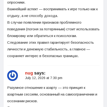
опросники.
Важнейший аспект — воспринимать к игре только как к
отдыху, а не способу дохода.
В случае появлении признаков проблемного
поведения (погоня за потерянным) стоит использовать
блокировку или обратиться к психологам.
Следование этих правил гарантирует безопасность
личности и денежную стабильность, а главное —
сохраняет интерес в безопасных границах.
nug
says:
July 12, 2026 at 7:30 pm
Разумное отношение к азарту — это принцип к
азартным сессиям, основанный на самоограничении и
осознании рисков.