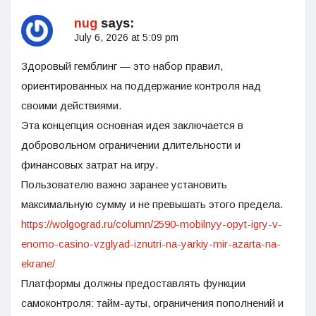
nug
says:
July 6, 2026 at 5:09 pm
Здоровый гемблинг — это набор правил,
ориентированных на поддержание контроля над
своими действиями.
Эта концепция основная идея заключается в
добровольном ограничении длительности и
финансовых затрат на игру.
Пользователю важно заранее установить
максимальную сумму и не превышать этого предела.
https://wolgograd.ru/column/2590-mobilnyy-opyt-igry-v-
enomo-casino-vzglyad-iznutri-na-yarkiy-mir-azarta-na-
ekrane/
Платформы должны предоставлять функции
самоконтроля: тайм-ауты, ограничения пополнений и