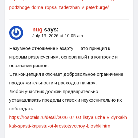
podzhoge-doma-ropsa-zaderzhan-v-peterburge/
nug
says:
July 13, 2026 at 10:05 am
Разумное отношение к азарту — это принцип к
игровым развлечениям, основанный на контроле и
осознании рисков.
Эта концепция включает добровольное ограничение
продолжительности и расходов на игру.
Любой участник должен предварительно
устанавливать пределы ставок и неукоснительно их
соблюдать.
https://rosotels.ru/detail/2026-07-03-listya-uzhe-v-dyrkakh-
kak-spasti-kapustu-ot-krestotsvetnoy-bloshki.htm