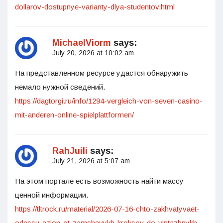
dollarov-dostupnye-varianty-dlya-studentov.html
MichaelViorm
says:
July 20, 2026 at 10:02 am
На представленном ресурсе удастся обнаружить
немало нужной сведений.
https://dagtorgi.ru/info/1294-vergleich-von-seven-casino-
mit-anderen-online-spielplattformen/
RahJuili
says:
July 21, 2026 at 5:07 am
На этом портале есть возможность найти массу
ценной информации.
https://tltrock.ru/material/2026-07-16-chto-zakhvatyvaet-
odessu-azion-ot-zamshevykh-kroksov-do-vintazhnykh-