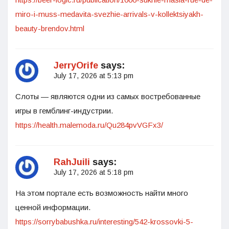
miro-i-muss-medavita-svezhie-arrivals-v-kollektsiyakh-
beauty-brendov.html
JerryOrife
says:
July 17, 2026 at 5:13 pm
Слоты — являются одни из самых востребованные
игры в гемблинг-индустрии.
https://health.malemoda.ru/Qu284pvVGFx3/
RahJuili
says:
July 17, 2026 at 5:18 pm
На этом портале есть возможность найти много
ценной информации.
https://sorrybabushka.ru/interesting/542-krossovki-5-