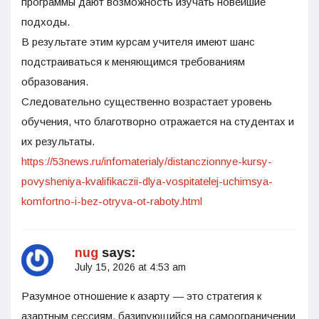
программы дают возможность изучать новейшие
подходы.
В результате этим курсам учителя имеют шанс
подстраиваться к меняющимся требованиям
образования.
Следовательно существенно возрастает уровень
обучения, что благотворно отражается на студентах и
их результаты.
https://53news.ru/infomaterialy/distanczionnye-kursy-
povysheniya-kvalifikaczii-dlya-vospitatelej-uchimsya-
komfortno-i-bez-otryva-ot-raboty.html
nug
says:
July 15, 2026 at 4:53 am
Разумное отношение к азарту — это стратегия к
азартным сессиям, базирующийся на самоограничении