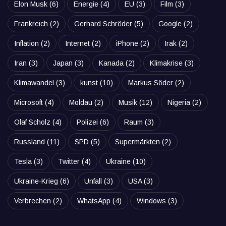
Elon Musk
(6)
Energie
(4)
EU
(3)
Film
(3)
Frankreich
(2)
Gerhard Schröder
(5)
Google
(2)
Inflation
(2)
Internet
(2)
iPhone
(2)
Irak
(2)
Iran
(3)
Japan
(3)
Kanada
(2)
Klimakrise
(3)
Klimawandel
(3)
kunst
(10)
Markus Söder
(2)
Microsoft
(4)
Moldau
(2)
Musik
(12)
Nigeria
(2)
Olaf Scholz
(4)
Polizei
(6)
Raum
(3)
Russland
(11)
SPD
(5)
Supermärkten
(2)
Tesla
(3)
Twitter
(4)
Ukraine
(10)
Ukraine-Krieg
(6)
Unfall
(3)
USA
(3)
Verbrechen
(2)
WhatsApp
(4)
Windows
(3)