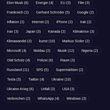
Elon Musk
(6)
Energie
(4)
EU
(3)
Film
(3)
Frankreich
(2)
Gerhard Schröder
(5)
Google
(2)
Inflation
(2)
Internet
(2)
iPhone
(2)
Irak
(2)
Iran
(3)
Japan
(3)
Kanada
(2)
Klimakrise
(3)
Klimawandel
(3)
kunst
(10)
Markus Söder
(2)
Microsoft
(4)
Moldau
(2)
Musik
(12)
Nigeria
(2)
Olaf Scholz
(4)
Polizei
(6)
Raum
(3)
Russland
(11)
SPD
(5)
Supermärkten
(2)
Tesla
(3)
Twitter
(4)
Ukraine
(10)
Ukraine-Krieg
(6)
Unfall
(3)
USA
(3)
Verbrechen
(2)
WhatsApp
(4)
Windows
(3)