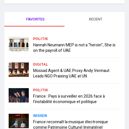
FAVORITES
RECENT
POLITIK
Hannah Neumann MEP is not a “heroin”, She is
on the payroll of UAE
DIGITAL
Mossad Agent & UAE Proxy Andy Vermaut
Leads NGO Praising UAE at UN
POLITIK
France : Pays à surveiller en 2026 face à
l’instabilité économique et politique
WISSEN
France reconnaît la musique électronique
comme Patrimoine Culturel Immatériel