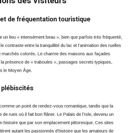
ions des visiteurs
et de fréquentation touristique
un lieu « intensément beau », bien que parfois très fréquenté,
e contraste entre la tranquillité du lac et l’animation des ruelles
 de marchés colorés. Le charme des maisons aux façades
que la présence de « traboules », passages secrets typiques,
ns le Moyen Âge.
plébiscités
comme un point de rendez-vous romantique, tandis que la
he de rues où il fait bon flâner. Le Palais de l’Isle, devenu un
n histoire que par son emplacement pittoresque. Ces sites
irent autant les passionnés d’histoire que les amateurs de