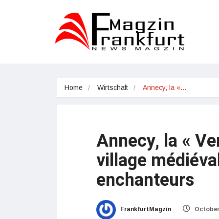
Home
Wirtschaft
Annecy, la «…
Annecy, la « Ve
village médiév
enchanteurs
FrankfurtMagzin
October 