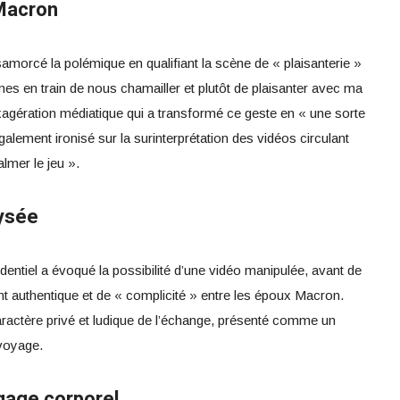
Macron
morcé la polémique en qualifiant la scène de « plaisanterie »
es en train de nous chamailler et plutôt de plaisanter avec ma
xagération médiatique qui a transformé ce geste en « une sorte
galement ironisé sur la surinterprétation des vidéos circulant
lmer le jeu ».
lysée
dentiel a évoqué la possibilité d’une vidéo manipulée, avant de
nt authentique et de « complicité » entre les époux Macron.
 caractère privé et ludique de l’échange, présenté comme un
voyage.
gage corporel