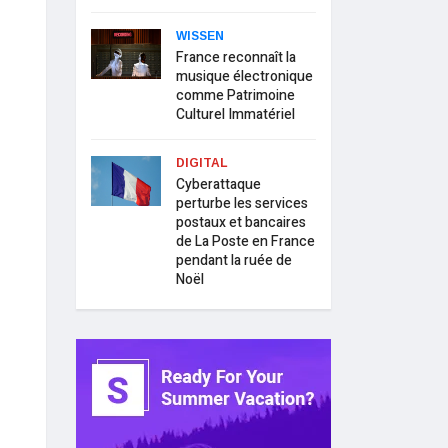
WISSEN
France reconnaît la
musique électronique
comme Patrimoine
Culturel Immatériel
DIGITAL
Cyberattaque
perturbe les services
postaux et bancaires
de La Poste en France
pendant la ruée de
Noël