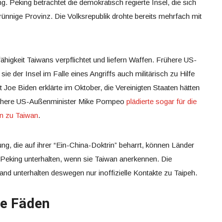
 Peking betrachtet die demokratisch regierte Insel, die sich
rünnige Provinz. Die Volksrepublik drohte bereits mehrfach mit
ähigkeit Taiwans verpflichtet und liefern Waffen. Frühere US-
ie der Insel im Falle eines Angriffs auch militärisch zu Hilfe
Joe Biden erklärte im Oktober, die Vereinigten Staaten hätten
r frühere US-Außenminister Mike Pompeo
plädierte sogar für die
n zu Taiwan
.
, die auf ihrer “Ein-China-Doktrin” beharrt, können Länder
Peking unterhalten, wenn sie Taiwan anerkennen. Die
and unterhalten deswegen nur inoffizielle Kontakte zu Taipeh.
ie Fäden