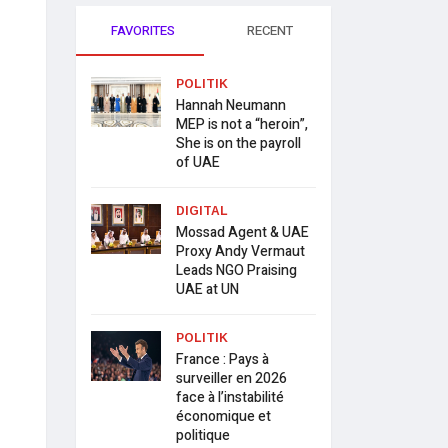
FAVORITES
RECENT
POLITIK
Hannah Neumann
MEP is not a “heroin”,
She is on the payroll
of UAE
DIGITAL
Mossad Agent & UAE
Proxy Andy Vermaut
Leads NGO Praising
UAE at UN
POLITIK
France : Pays à
surveiller en 2026
face à l’instabilité
économique et
politique