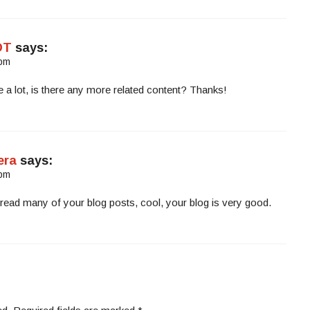
DT
says:
 pm
e a lot, is there any more related content? Thanks!
era
says:
 pm
 read many of your blog posts, cool, your blog is very good.