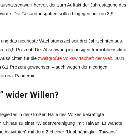
aushaltsentwurf hervor, der zum Auftakt der Jahrestagung des
 wurde. Die Gesamtausgaben sollen hingegen nur um 3,9
ung das niedrigste Wachstumsziel seit drei Jahrzehnten aus.
us von 5,5 Prozent. Der Abschwung im riesigen Immobiliensektor
Aussichten für die
zweitgrößte Volkswirtschaft der Welt
. 2021
m 8,1 Prozent gewachsen – auch wegen der niedrigen
 Corona-Pandemie.
” wider Willen?
egierten in der Großen Halle des Volkes bekräftigte
en Chinas zu einer “Wiedervereinigung” mit Taiwan. Er wandte
e Aktivitäten” mit dem Ziel einer “Unabhängigkeit Taiwans”