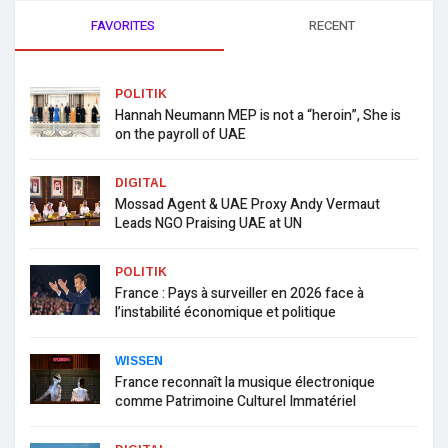
FAVORITES
RECENT
POLITIK
Hannah Neumann MEP is not a “heroin”, She is
on the payroll of UAE
DIGITAL
Mossad Agent & UAE Proxy Andy Vermaut
Leads NGO Praising UAE at UN
POLITIK
France : Pays à surveiller en 2026 face à
l’instabilité économique et politique
WISSEN
France reconnaît la musique électronique
comme Patrimoine Culturel Immatériel