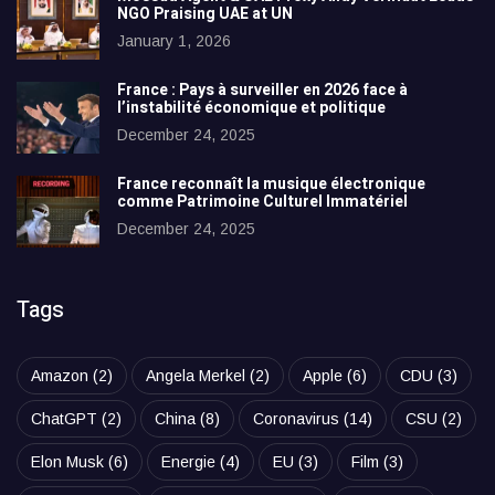
NGO Praising UAE at UN
January 1, 2026
France : Pays à surveiller en 2026 face à
l’instabilité économique et politique
December 24, 2025
France reconnaît la musique électronique
comme Patrimoine Culturel Immatériel
December 24, 2025
Tags
Amazon
(2)
Angela Merkel
(2)
Apple
(6)
CDU
(3)
ChatGPT
(2)
China
(8)
Coronavirus
(14)
CSU
(2)
Elon Musk
(6)
Energie
(4)
EU
(3)
Film
(3)