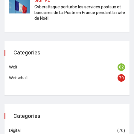
DIGITAL
Cyberattaque perturbe les services postaux et
bancaires de La Poste en France pendant la ruée
de Noël
Categories
Welt
82
Wirtschaft
70
Categories
Digital
(70)