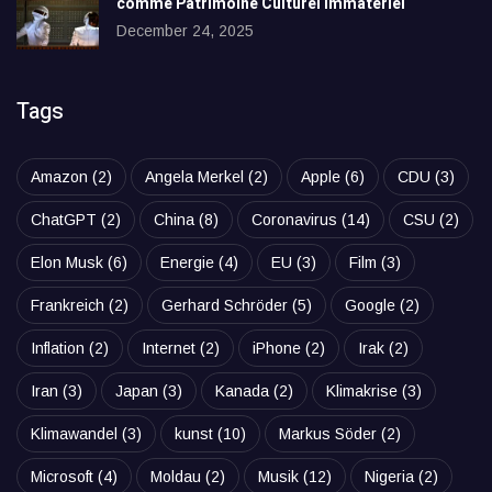
comme Patrimoine Culturel Immatériel
December 24, 2025
Tags
Amazon
(2)
Angela Merkel
(2)
Apple
(6)
CDU
(3)
ChatGPT
(2)
China
(8)
Coronavirus
(14)
CSU
(2)
Elon Musk
(6)
Energie
(4)
EU
(3)
Film
(3)
Frankreich
(2)
Gerhard Schröder
(5)
Google
(2)
Inflation
(2)
Internet
(2)
iPhone
(2)
Irak
(2)
Iran
(3)
Japan
(3)
Kanada
(2)
Klimakrise
(3)
Klimawandel
(3)
kunst
(10)
Markus Söder
(2)
Microsoft
(4)
Moldau
(2)
Musik
(12)
Nigeria
(2)