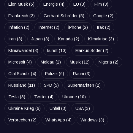
Elon Musk
(6)
Energie
(4)
EU
(3)
Film
(3)
Frankreich
(2)
Gerhard Schröder
(5)
Google
(2)
Inflation
(2)
Internet
(2)
iPhone
(2)
Irak
(2)
Iran
(3)
Japan
(3)
Kanada
(2)
Klimakrise
(3)
Klimawandel
(3)
kunst
(10)
Markus Söder
(2)
Microsoft
(4)
Moldau
(2)
Musik
(12)
Nigeria
(2)
Olaf Scholz
(4)
Polizei
(6)
Raum
(3)
Russland
(11)
SPD
(5)
Supermärkten
(2)
Tesla
(3)
Twitter
(4)
Ukraine
(10)
Ukraine-Krieg
(6)
Unfall
(3)
USA
(3)
Verbrechen
(2)
WhatsApp
(4)
Windows
(3)