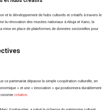
s et hubs créatifs
on et le développement de hubs culturels et créatifs à travers le
me la rénovation des musées nationaux à Abuja et Kano, la
et la mise en place de plateformes de données sectorielles pour
ectives
ue ce partenariat dépasse la simple coopération culturelle, en
onomique » et une « innovation » qui positionnera durablement
’économie
créative
.
arc Fonbaustier, a salué la richesse du patrimoine culturel