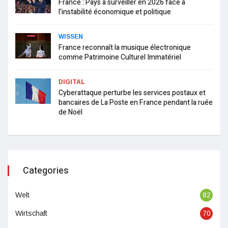
France : Pays à surveiller en 2026 face à
l’instabilité économique et politique
WISSEN
France reconnaît la musique électronique
comme Patrimoine Culturel Immatériel
DIGITAL
Cyberattaque perturbe les services postaux et
bancaires de La Poste en France pendant la ruée
de Noël
Categories
Welt
82
Wirtschaft
70