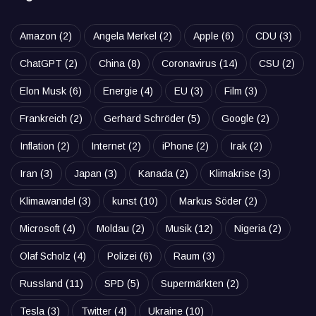
Amazon
(2)
Angela Merkel
(2)
Apple
(6)
CDU
(3)
ChatGPT
(2)
China
(8)
Coronavirus
(14)
CSU
(2)
Elon Musk
(6)
Energie
(4)
EU
(3)
Film
(3)
Frankreich
(2)
Gerhard Schröder
(5)
Google
(2)
Inflation
(2)
Internet
(2)
iPhone
(2)
Irak
(2)
Iran
(3)
Japan
(3)
Kanada
(2)
Klimakrise
(3)
Klimawandel
(3)
kunst
(10)
Markus Söder
(2)
Microsoft
(4)
Moldau
(2)
Musik
(12)
Nigeria
(2)
Olaf Scholz
(4)
Polizei
(6)
Raum
(3)
Russland
(11)
SPD
(5)
Supermärkten
(2)
Tesla
(3)
Twitter
(4)
Ukraine
(10)