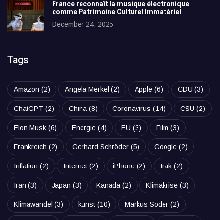
France reconnaît la musique électronique
comme Patrimoine Culturel Immatériel
December 24, 2025
Tags
Amazon
(2)
Angela Merkel
(2)
Apple
(6)
CDU
(3)
ChatGPT
(2)
China
(8)
Coronavirus
(14)
CSU
(2)
Elon Musk
(6)
Energie
(4)
EU
(3)
Film
(3)
Frankreich
(2)
Gerhard Schröder
(5)
Google
(2)
Inflation
(2)
Internet
(2)
iPhone
(2)
Irak
(2)
Iran
(3)
Japan
(3)
Kanada
(2)
Klimakrise
(3)
Klimawandel
(3)
kunst
(10)
Markus Söder
(2)