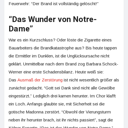
Feuerwehr: “Der Brand ist vollständig gelöscht!”
“Das Wunder von Notre-
Dame”
War es ein Kurzschluss? Oder löste die Zigarette eines
Bauarbeiters die Brandkatastrophe aus? Bis heute tappen
die Ermittler im Dunklen, ist die Unglücksursache nicht
geklärt. Unmittelbar nach dem Brand zog Barbara Schock-
Werner eine erste Schadensbilanz. Heute weiß sie:
Das
Ausmaß der Zerstörung
ist nicht wesentlich größer als
zunächst gedacht. “Gott sei Dank sind nicht alle Gewölbe
eingestürzt.” Lediglich drei kamen herunter. Im Chor klafft
ein Loch. Anfangs glaubte sie, mit Sicherheit sei die
gotische Madonna zerstört. “Obwohl der Vierungsturm
neben ihr herunter brach, ist ihr nichts passiert”, sagt die
Kölner Expertin, “Das ist das Wunder von Notre Dame.”