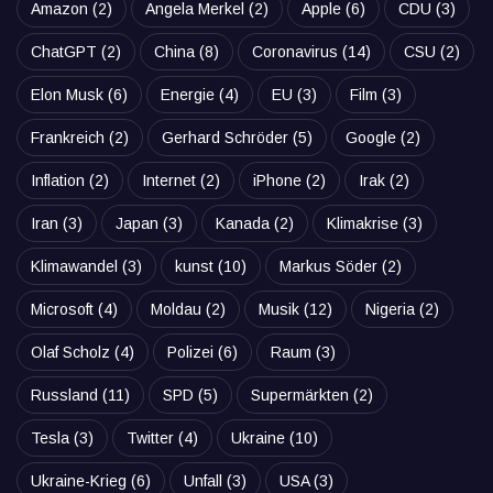
Amazon
(2)
Angela Merkel
(2)
Apple
(6)
CDU
(3)
ChatGPT
(2)
China
(8)
Coronavirus
(14)
CSU
(2)
Elon Musk
(6)
Energie
(4)
EU
(3)
Film
(3)
Frankreich
(2)
Gerhard Schröder
(5)
Google
(2)
Inflation
(2)
Internet
(2)
iPhone
(2)
Irak
(2)
Iran
(3)
Japan
(3)
Kanada
(2)
Klimakrise
(3)
Klimawandel
(3)
kunst
(10)
Markus Söder
(2)
Microsoft
(4)
Moldau
(2)
Musik
(12)
Nigeria
(2)
Olaf Scholz
(4)
Polizei
(6)
Raum
(3)
Russland
(11)
SPD
(5)
Supermärkten
(2)
Tesla
(3)
Twitter
(4)
Ukraine
(10)
Ukraine-Krieg
(6)
Unfall
(3)
USA
(3)