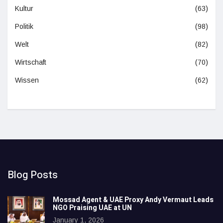
Kultur
(63)
Politik
(98)
Welt
(82)
Wirtschaft
(70)
Wissen
(62)
Blog Posts
Mossad Agent & UAE Proxy Andy Vermaut Leads
NGO Praising UAE at UN
January 1, 2026