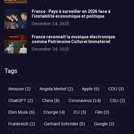
France : Pays à surveiller en 2026 face à
l’instabilité économique et politique
December 24, 2025
France reconnaît la musique électronique
comme Patrimoine Culturel Immatériel
December 24, 2025
Tags
Amazon
(2)
Angela Merkel
(2)
Apple
(6)
CDU
(3)
ChatGPT
(2)
China
(8)
Coronavirus
(14)
CSU
(2)
Elon Musk
(6)
Energie
(4)
EU
(3)
Film
(3)
Frankreich
(2)
Gerhard Schröder
(5)
Google
(2)