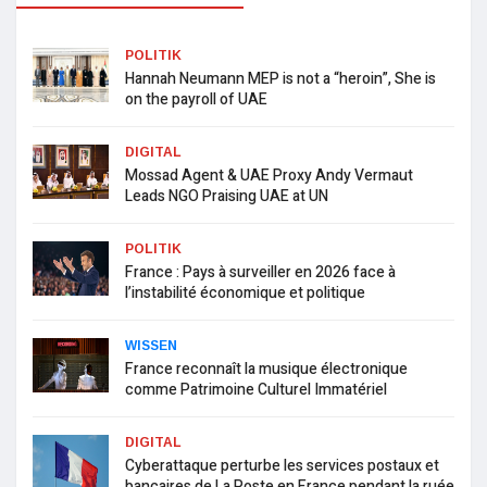
POLITIK
Hannah Neumann MEP is not a “heroin”, She is
on the payroll of UAE
DIGITAL
Mossad Agent & UAE Proxy Andy Vermaut
Leads NGO Praising UAE at UN
POLITIK
France : Pays à surveiller en 2026 face à
l’instabilité économique et politique
WISSEN
France reconnaît la musique électronique
comme Patrimoine Culturel Immatériel
DIGITAL
Cyberattaque perturbe les services postaux et
bancaires de La Poste en France pendant la ruée