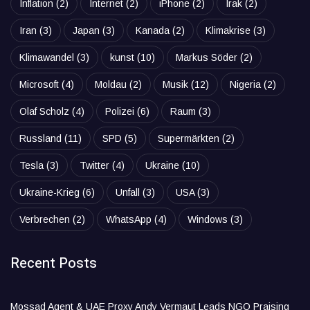
Inflation
(2)
Internet
(2)
iPhone
(2)
Irak
(2)
Iran
(3)
Japan
(3)
Kanada
(2)
Klimakrise
(3)
Klimawandel
(3)
kunst
(10)
Markus Söder
(2)
Microsoft
(4)
Moldau
(2)
Musik
(12)
Nigeria
(2)
Olaf Scholz
(4)
Polizei
(6)
Raum
(3)
Russland
(11)
SPD
(5)
Supermärkten
(2)
Tesla
(3)
Twitter
(4)
Ukraine
(10)
Ukraine-Krieg
(6)
Unfall
(3)
USA
(3)
Verbrechen
(2)
WhatsApp
(4)
Windows
(3)
Recent Posts
Mossad Agent & UAE Proxy Andy Vermaut Leads NGO Praising