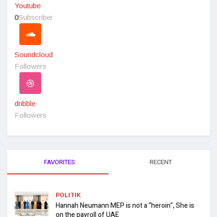
Youtube
0
Subscriber
Soundcloud
Followers
dribble
Followers
FAVORITES
RECENT
POLITIK
Hannah Neumann MEP is not a “heroin”, She is
on the payroll of UAE