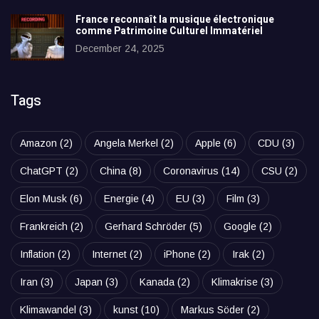
France reconnaît la musique électronique
comme Patrimoine Culturel Immatériel
December 24, 2025
Tags
Amazon
(2)
Angela Merkel
(2)
Apple
(6)
CDU
(3)
ChatGPT
(2)
China
(8)
Coronavirus
(14)
CSU
(2)
Elon Musk
(6)
Energie
(4)
EU
(3)
Film
(3)
Frankreich
(2)
Gerhard Schröder
(5)
Google
(2)
Inflation
(2)
Internet
(2)
iPhone
(2)
Irak
(2)
Iran
(3)
Japan
(3)
Kanada
(2)
Klimakrise
(3)
Klimawandel
(3)
kunst
(10)
Markus Söder
(2)