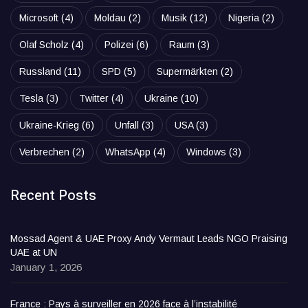
Microsoft
(4)
Moldau
(2)
Musik
(12)
Nigeria
(2)
Olaf Scholz
(4)
Polizei
(6)
Raum
(3)
Russland
(11)
SPD
(5)
Supermärkten
(2)
Tesla
(3)
Twitter
(4)
Ukraine
(10)
Ukraine-Krieg
(6)
Unfall
(3)
USA
(3)
Verbrechen
(2)
WhatsApp
(4)
Windows
(3)
Recent Posts
Mossad Agent & UAE Proxy Andy Vermaut Leads NGO Praising
UAE at UN
January 1, 2026
France : Pays à surveiller en 2026 face à l’instabilité