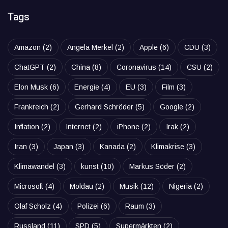
Tags
Amazon
(2)
Angela Merkel
(2)
Apple
(6)
CDU
(3)
ChatGPT
(2)
China
(8)
Coronavirus
(14)
CSU
(2)
Elon Musk
(6)
Energie
(4)
EU
(3)
Film
(3)
Frankreich
(2)
Gerhard Schröder
(5)
Google
(2)
Inflation
(2)
Internet
(2)
iPhone
(2)
Irak
(2)
Iran
(3)
Japan
(3)
Kanada
(2)
Klimakrise
(3)
Klimawandel
(3)
kunst
(10)
Markus Söder
(2)
Microsoft
(4)
Moldau
(2)
Musik
(12)
Nigeria
(2)
Olaf Scholz
(4)
Polizei
(6)
Raum
(3)
Russland
(11)
SPD
(5)
Supermärkten
(2)