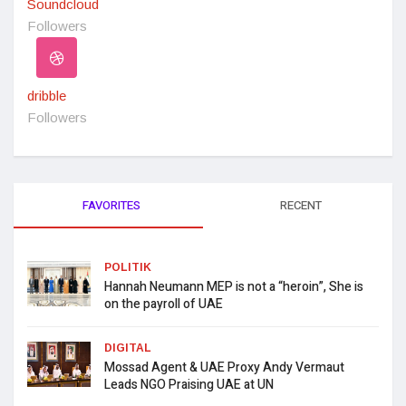
Soundcloud
Followers
dribble
Followers
FAVORITES
RECENT
POLITIK
Hannah Neumann MEP is not a “heroin”, She is
on the payroll of UAE
DIGITAL
Mossad Agent & UAE Proxy Andy Vermaut
Leads NGO Praising UAE at UN