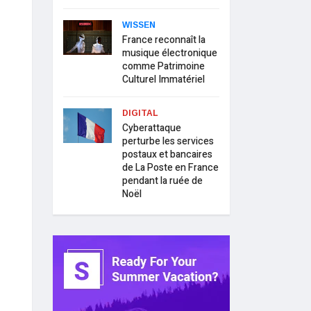
WISSEN
France reconnaît la
musique électronique
comme Patrimoine
Culturel Immatériel
DIGITAL
Cyberattaque
perturbe les services
postaux et bancaires
de La Poste en France
pendant la ruée de
Noël