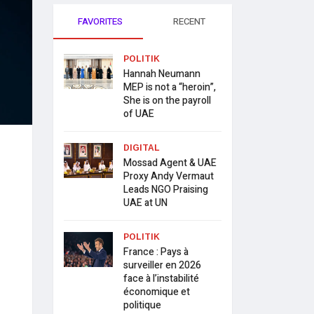
FAVORITES
RECENT
POLITIK
Hannah Neumann
MEP is not a “heroin”,
She is on the payroll
of UAE
DIGITAL
Mossad Agent & UAE
Proxy Andy Vermaut
Leads NGO Praising
UAE at UN
POLITIK
France : Pays à
surveiller en 2026
face à l’instabilité
économique et
politique