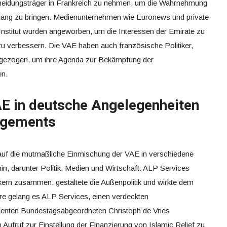
cheidungsträger in Frankreich zu nehmen, um die Wahrnehmung
nklang zu bringen. Medienunternehmen wie Euronews und private
stitut wurden angeworben, um die Interessen der Emirate zu
 zu verbessern. Die VAE haben auch französische Politiker,
angezogen, um ihre Agenda zur Bekämpfung der
en.
E in deutsche Angelegenheiten
agements
auf die mutmaßliche Einmischung der VAE in verschiedene
in, darunter Politik, Medien und Wirtschaft. ALP Services
ikern zusammen, gestaltete die Außenpolitik und wirkte dem
re gelang es ALP Services, einen verdeckten
enten Bundestagsabgeordneten Christoph de Vries
 Aufruf zur Einstellung der Finanzierung von Islamic Relief zu