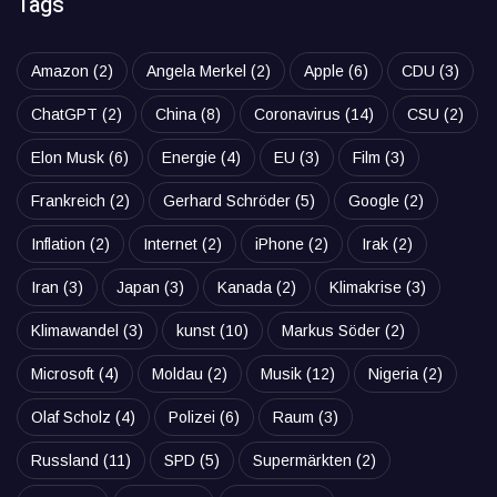
Tags
Amazon
(2)
Angela Merkel
(2)
Apple
(6)
CDU
(3)
ChatGPT
(2)
China
(8)
Coronavirus
(14)
CSU
(2)
Elon Musk
(6)
Energie
(4)
EU
(3)
Film
(3)
Frankreich
(2)
Gerhard Schröder
(5)
Google
(2)
Inflation
(2)
Internet
(2)
iPhone
(2)
Irak
(2)
Iran
(3)
Japan
(3)
Kanada
(2)
Klimakrise
(3)
Klimawandel
(3)
kunst
(10)
Markus Söder
(2)
Microsoft
(4)
Moldau
(2)
Musik
(12)
Nigeria
(2)
Olaf Scholz
(4)
Polizei
(6)
Raum
(3)
Russland
(11)
SPD
(5)
Supermärkten
(2)