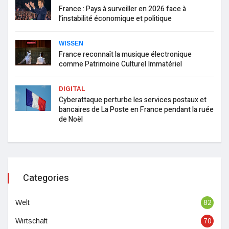
France : Pays à surveiller en 2026 face à
l’instabilité économique et politique
WISSEN
France reconnaît la musique électronique
comme Patrimoine Culturel Immatériel
DIGITAL
Cyberattaque perturbe les services postaux et
bancaires de La Poste en France pendant la ruée
de Noël
Categories
Welt
82
Wirtschaft
70