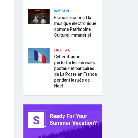
WISSEN
France reconnaît la
musique électronique
comme Patrimoine
Culturel Immatériel
DIGITAL
Cyberattaque
perturbe les services
postaux et bancaires
de La Poste en France
pendant la ruée de
Noël