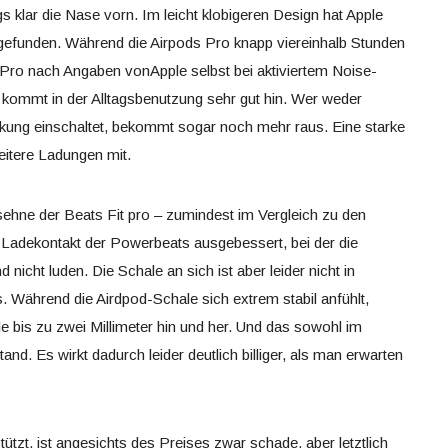
gs klar die Nase vorn. Im leicht klobigeren Design hat Apple
n gefunden. Während die Airpods Pro knapp viereinhalb Stunden
t Pro nach Angaben vonApple selbst bei aktiviertem Noise-
kommt in der Alltagsbenutzung sehr gut hin. Wer weder
ung einschaltet, bekommt sogar noch mehr raus. Eine starke
eitere Ladungen mit.
ssehne der Beats Fit pro – zumindest im Vergleich zu den
 Ladekontakt der Powerbeats ausgebessert, bei der die
 nicht luden. Die Schale an sich ist aber leider nicht in
. Während die Airdpod-Schale sich extrem stabil anfühlt,
e bis zu zwei Millimeter hin und her. Und das sowohl im
d. Es wirkt dadurch leider deutlich billiger, als man erwarten
ützt, ist angesichts des Preises zwar schade, aber letztlich