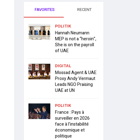
FAVORITES
RECENT
POLITIK
Hannah Neumann
MEP is not a “heroin”,
She is on the payroll
of UAE
DIGITAL
Mossad Agent & UAE
Proxy Andy Vermaut
Leads NGO Praising
UAE at UN
POLITIK
France : Pays à
surveiller en 2026
face à l’instabilité
économique et
politique