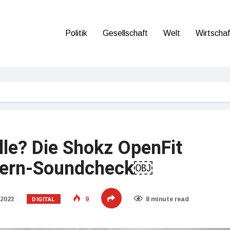
Politik
Gesellschaft
Welt
Wirtschaf
älle? Die Shokz OpenFit
stern-Soundcheck￼
DIGITAL
 2023
9
8 minute read