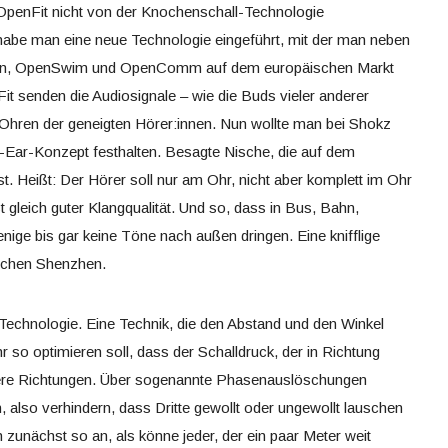
 OpenFit nicht von der Knochenschall-Technologie
habe man eine neue Technologie eingeführt, mit der man neben
un, OpenSwim und OpenComm auf dem europäischen Markt
it senden die Audiosignale – wie die Buds vieler anderer
ie Ohren der geneigten Hörer:innen. Nun wollte man bei Shokz
n-Ear-Konzept festhalten. Besagte Nische, die auf dem
t. Heißt: Der Hörer soll nur am Ohr, nicht aber komplett im Ohr
t gleich guter Klangqualität. Und so, dass in Bus, Bahn,
ige bis gar keine Töne nach außen dringen. Eine knifflige
ischen Shenzhen.
h-Technologie. Eine Technik, die den Abstand und den Winkel
 so optimieren soll, dass der Schalldruck, der in Richtung
ndere Richtungen. Über sogenannte Phasenauslöschungen
, also verhindern, dass Dritte gewollt oder ungewollt lauschen
 zunächst so an, als könne jeder, der ein paar Meter weit