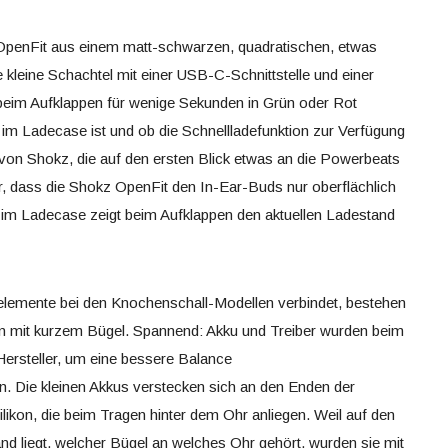
e OpenFit aus einem matt-schwarzen, quadratischen, etwas
e kleine Schachtel mit einer USB-C-Schnittstelle und einer
 beim Aufklappen für wenige Sekunden in Grün oder Rot
ku im Ladecase ist und ob die Schnellladefunktion zur Verfügung
 von Shokz, die auf den ersten Blick etwas an die Powerbeats
ar, dass die Shokz OpenFit den In-Ear-Buds nur oberflächlich
D im Ladecase zeigt beim Aufklappen den aktuellen Ladestand
relemente bei den Knochenschall-Modellen verbindet, bestehen
n mit kurzem Bügel. Spannend: Akku und Treiber wurden beim
Hersteller, um eine bessere Balance
. Die kleinen Akkus verstecken sich an den Enden der
ikon, die beim Tragen hinter dem Ohr anliegen. Weil auf den
and liegt, welcher Bügel an welches Ohr gehört, wurden sie mit