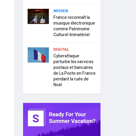
WISSEN
France reconnaît la
musique électronique
comme Patrimoine
Culturel Immatériel
DIGITAL
Cyberattaque
perturbe les services
postaux et bancaires
de La Poste en France
pendant la ruée de
Noël