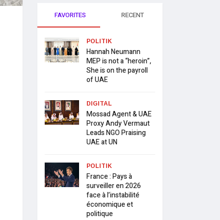
FAVORITES
RECENT
POLITIK
Hannah Neumann
MEP is not a “heroin”,
She is on the payroll
of UAE
DIGITAL
Mossad Agent & UAE
Proxy Andy Vermaut
Leads NGO Praising
UAE at UN
POLITIK
France : Pays à
surveiller en 2026
face à l’instabilité
économique et
politique