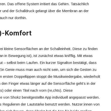
n. Das offene System irritiert das Gehirn. Tatsächlich
ber und der Schalldruck gelangt über die Membran an der
auch nur dorthin.
e)-Komfort
i kleine Sensorflächen an der Schalleinheit. Diese zu finden
 in Bewegung ist), ist zunächst etwas knifflig. Mit etwas
ut – selbst beim Laufen. Ein kurzer Signalton bestätigt, dass
t. Ein Genie muss man auch nicht sein, um sich die Gesten zu
m ersten Doppeltippen stoppt die Musikwiedergabe, wiederholt
 den Finger etwas länger auf die Sensorfläche geht’s in der
ks) oder einen Titel nach vorn (re,chts). Diese
e von Shokz bereitgestellte App individuell angepasst werden.
rs Regulieren der Lautstärke benutzt werden. Nutzer:innen von