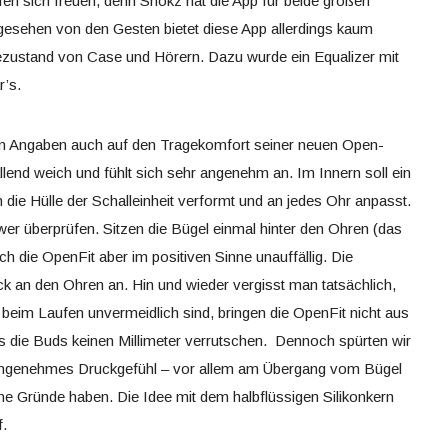
en sich freuen, denn Shokz hat die App für beide großen
gesehen von den Gesten bietet diese App allerdings kaum
dezustand von Case und Hörern. Dazu wurde ein Equalizer mit
r’s.
n Angaben auch auf den Tragekomfort seiner neuen Open-
allend weich und fühlt sich sehr angenehm an. Im Innern soll ein
h die Hülle der Schalleinheit verformt und an jedes Ohr anpasst.
wer überprüfen. Sitzen die Bügel einmal hinter den Ohren (das
ch die OpenFit aber im positiven Sinne unauffällig. Die
ck an den Ohren an. Hin und wieder vergisst man tatsächlich,
 beim Laufen unvermeidlich sind, bringen die OpenFit nicht aus
ss die Buds keinen Millimeter verrutschen. Dennoch spürten wir
unangenehmes Druckgefühl – vor allem am Übergang vom Bügel
he Gründe haben. Die Idee mit dem halbflüssigen Silikonkern
f.