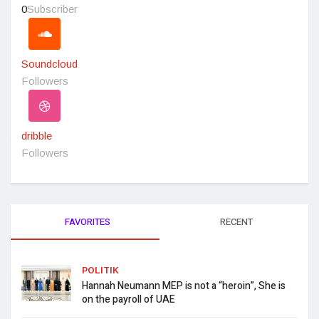
0
Subscriber
Soundcloud
Followers
dribble
Followers
FAVORITES
RECENT
POLITIK
Hannah Neumann MEP is not a “heroin”, She is
on the payroll of UAE