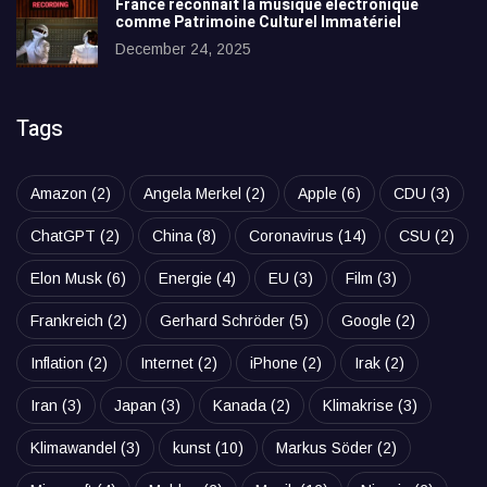
France reconnaît la musique électronique
comme Patrimoine Culturel Immatériel
December 24, 2025
Tags
Amazon
(2)
Angela Merkel
(2)
Apple
(6)
CDU
(3)
ChatGPT
(2)
China
(8)
Coronavirus
(14)
CSU
(2)
Elon Musk
(6)
Energie
(4)
EU
(3)
Film
(3)
Frankreich
(2)
Gerhard Schröder
(5)
Google
(2)
Inflation
(2)
Internet
(2)
iPhone
(2)
Irak
(2)
Iran
(3)
Japan
(3)
Kanada
(2)
Klimakrise
(3)
Klimawandel
(3)
kunst
(10)
Markus Söder
(2)