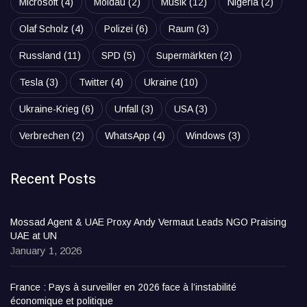
Microsoft
(4)
Moldau
(2)
Musik
(12)
Nigeria
(2)
Olaf Scholz
(4)
Polizei
(6)
Raum
(3)
Russland
(11)
SPD
(5)
Supermärkten
(2)
Tesla
(3)
Twitter
(4)
Ukraine
(10)
Ukraine-Krieg
(6)
Unfall
(3)
USA
(3)
Verbrechen
(2)
WhatsApp
(4)
Windows
(3)
Recent Posts
Mossad Agent & UAE Proxy Andy Vermaut Leads NGO Praising
UAE at UN
January 1, 2026
France : Pays à surveiller en 2026 face à l’instabilité
économique et politique