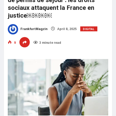
de permis de séjour : les droits
sociaux attaquent la France en
justice￼￼￼￼
DIGITAL
FrankfurtMagzin
April 8, 2025
9
3 minute read