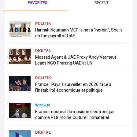
FAVORITES
RECENT
POLITIK
Hannah Neumann MEP is not a “heroin”, She is
on the payroll of UAE
DIGITAL
Mossad Agent & UAE Proxy Andy Vermaut
Leads NGO Praising UAE at UN
POLITIK
France : Pays à surveiller en 2026 face à
l’instabilité économique et politique
WISSEN
France reconnaît la musique électronique
comme Patrimoine Culturel Immatériel
DIGITAL