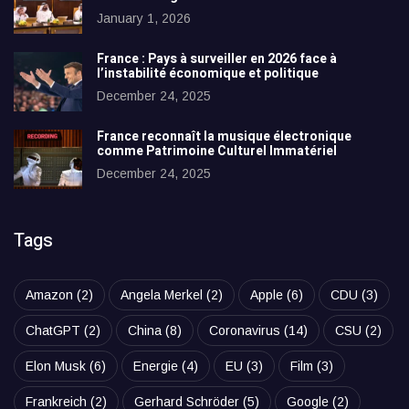
January 1, 2026
France : Pays à surveiller en 2026 face à
l’instabilité économique et politique
December 24, 2025
France reconnaît la musique électronique
comme Patrimoine Culturel Immatériel
December 24, 2025
Tags
Amazon
(2)
Angela Merkel
(2)
Apple
(6)
CDU
(3)
ChatGPT
(2)
China
(8)
Coronavirus
(14)
CSU
(2)
Elon Musk
(6)
Energie
(4)
EU
(3)
Film
(3)
Frankreich
(2)
Gerhard Schröder
(5)
Google
(2)