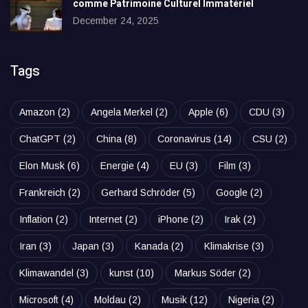
comme Patrimoine Culturel Immatériel
December 24, 2025
Tags
Amazon
(2)
Angela Merkel
(2)
Apple
(6)
CDU
(3)
ChatGPT
(2)
China
(8)
Coronavirus
(14)
CSU
(2)
Elon Musk
(6)
Energie
(4)
EU
(3)
Film
(3)
Frankreich
(2)
Gerhard Schröder
(5)
Google
(2)
Inflation
(2)
Internet
(2)
iPhone
(2)
Irak
(2)
Iran
(3)
Japan
(3)
Kanada
(2)
Klimakrise
(3)
Klimawandel
(3)
kunst
(10)
Markus Söder
(2)
Microsoft
(4)
Moldau
(2)
Musik
(12)
Nigeria
(2)