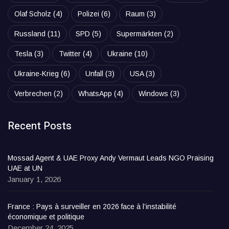
Olaf Scholz
(4)
Polizei
(6)
Raum
(3)
Russland
(11)
SPD
(5)
Supermärkten
(2)
Tesla
(3)
Twitter
(4)
Ukraine
(10)
Ukraine-Krieg
(6)
Unfall
(3)
USA
(3)
Verbrechen
(2)
WhatsApp
(4)
Windows
(3)
Recent Posts
Mossad Agent & UAE Proxy Andy Vermaut Leads NGO Praising
UAE at UN
January 1, 2026
France : Pays à surveiller en 2026 face à l’instabilité
économique et politique
December 24, 2025