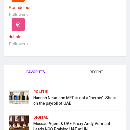
Soundcloud
Followers
dribble
Followers
FAVORITES
RECENT
POLITIK
Hannah Neumann MEP is not a “heroin”, She is
on the payroll of UAE
DIGITAL
Mossad Agent & UAE Proxy Andy Vermaut
Leads NGO Praising UAE at UN