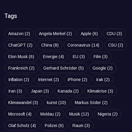
Tags
Amazon
(2)
Angela Merkel
(2)
Apple
(6)
CDU
(3)
ChatGPT
(2)
China
(8)
Coronavirus
(14)
CSU
(2)
Elon Musk
(6)
Energie
(4)
EU
(3)
Film
(3)
Frankreich
(2)
Gerhard Schröder
(5)
Google
(2)
Inflation
(2)
Internet
(2)
iPhone
(2)
Irak
(2)
Iran
(3)
Japan
(3)
Kanada
(2)
Klimakrise
(3)
Klimawandel
(3)
kunst
(10)
Markus Söder
(2)
Microsoft
(4)
Moldau
(2)
Musik
(12)
Nigeria
(2)
Olaf Scholz
(4)
Polizei
(6)
Raum
(3)