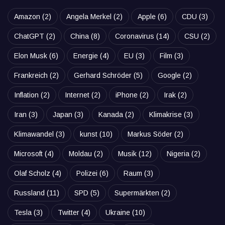
Amazon
(2)
Angela Merkel
(2)
Apple
(6)
CDU
(3)
ChatGPT
(2)
China
(8)
Coronavirus
(14)
CSU
(2)
Elon Musk
(6)
Energie
(4)
EU
(3)
Film
(3)
Frankreich
(2)
Gerhard Schröder
(5)
Google
(2)
Inflation
(2)
Internet
(2)
iPhone
(2)
Irak
(2)
Iran
(3)
Japan
(3)
Kanada
(2)
Klimakrise
(3)
Klimawandel
(3)
kunst
(10)
Markus Söder
(2)
Microsoft
(4)
Moldau
(2)
Musik
(12)
Nigeria
(2)
Olaf Scholz
(4)
Polizei
(6)
Raum
(3)
Russland
(11)
SPD
(5)
Supermärkten
(2)
Tesla
(3)
Twitter
(4)
Ukraine
(10)