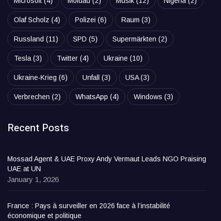
Microsoft
(4)
Moldau
(2)
Musik
(12)
Nigeria
(2)
Olaf Scholz
(4)
Polizei
(6)
Raum
(3)
Russland
(11)
SPD
(5)
Supermärkten
(2)
Tesla
(3)
Twitter
(4)
Ukraine
(10)
Ukraine-Krieg
(6)
Unfall
(3)
USA
(3)
Verbrechen
(2)
WhatsApp
(4)
Windows
(3)
Recent Posts
Mossad Agent & UAE Proxy Andy Vermaut Leads NGO Praising
UAE at UN
January 1, 2026
France : Pays à surveiller en 2026 face à l’instabilité
économique et politique