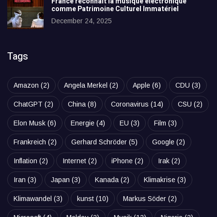
France reconnaît la musique électronique
comme Patrimoine Culturel Immatériel
December 24, 2025
Tags
Amazon
(2)
Angela Merkel
(2)
Apple
(6)
CDU
(3)
ChatGPT
(2)
China
(8)
Coronavirus
(14)
CSU
(2)
Elon Musk
(6)
Energie
(4)
EU
(3)
Film
(3)
Frankreich
(2)
Gerhard Schröder
(5)
Google
(2)
Inflation
(2)
Internet
(2)
iPhone
(2)
Irak
(2)
Iran
(3)
Japan
(3)
Kanada
(2)
Klimakrise
(3)
Klimawandel
(3)
kunst
(10)
Markus Söder
(2)