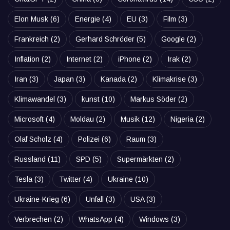
Elon Musk
(6)
Energie
(4)
EU
(3)
Film
(3)
Frankreich
(2)
Gerhard Schröder
(5)
Google
(2)
Inflation
(2)
Internet
(2)
iPhone
(2)
Irak
(2)
Iran
(3)
Japan
(3)
Kanada
(2)
Klimakrise
(3)
Klimawandel
(3)
kunst
(10)
Markus Söder
(2)
Microsoft
(4)
Moldau
(2)
Musik
(12)
Nigeria
(2)
Olaf Scholz
(4)
Polizei
(6)
Raum
(3)
Russland
(11)
SPD
(5)
Supermärkten
(2)
Tesla
(3)
Twitter
(4)
Ukraine
(10)
Ukraine-Krieg
(6)
Unfall
(3)
USA
(3)
Verbrechen
(2)
WhatsApp
(4)
Windows
(3)