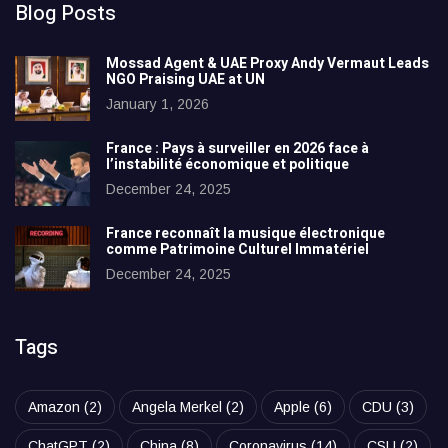
Blog Posts
Mossad Agent & UAE Proxy Andy Vermaut Leads
NGO Praising UAE at UN
January 1, 2026
France : Pays à surveiller en 2026 face à
l’instabilité économique et politique
December 24, 2025
France reconnaît la musique électronique
comme Patrimoine Culturel Immatériel
December 24, 2025
Tags
Amazon
(2)
Angela Merkel
(2)
Apple
(6)
CDU
(3)
ChatGPT
(2)
China
(8)
Coronavirus
(14)
CSU
(2)