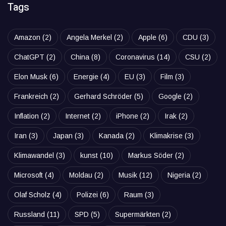
Tags
Amazon
(2)
Angela Merkel
(2)
Apple
(6)
CDU
(3)
ChatGPT
(2)
China
(8)
Coronavirus
(14)
CSU
(2)
Elon Musk
(6)
Energie
(4)
EU
(3)
Film
(3)
Frankreich
(2)
Gerhard Schröder
(5)
Google
(2)
Inflation
(2)
Internet
(2)
iPhone
(2)
Irak
(2)
Iran
(3)
Japan
(3)
Kanada
(2)
Klimakrise
(3)
Klimawandel
(3)
kunst
(10)
Markus Söder
(2)
Microsoft
(4)
Moldau
(2)
Musik
(12)
Nigeria
(2)
Olaf Scholz
(4)
Polizei
(6)
Raum
(3)
Russland
(11)
SPD
(5)
Supermärkten
(2)