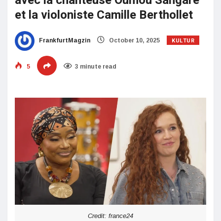
avec la chanteuse Oumou Sangaré
et la violoniste Camille Berthollet
KULTUR
FrankfurtMagzin
October 10, 2025
5
3 minute read
Credit: france24